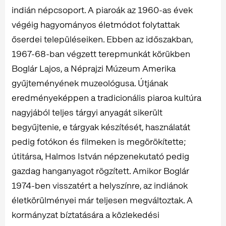
indián népcsoport. A piaroák az 1960-as évek
végéig hagyományos életmódot folytattak
őserdei településeiken. Ebben az időszakban,
1967-68-ban végzett terepmunkát körükben
Boglár Lajos, a Néprajzi Múzeum Amerika
gyűjteményének muzeológusa. Útjának
eredményeképpen a tradicionális piaroa kultúra
nagyjából teljes tárgyi anyagát sikerült
begyűjtenie, e tárgyak készítését, használatát
pedig fotókon és filmeken is megörökítette;
útitársa, Halmos István népzenekutató pedig
gazdag hanganyagot rögzített. Amikor Boglár
1974-ben visszatért a helyszínre, az indiánok
életkörülményei már teljesen megváltoztak. A
kormányzat bíztatására a közlekedési