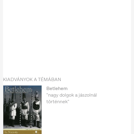
KIADVÁNYOK A TÉMÁBAN
Betlehem
"nagy dolgok a jászolnál
történnek"