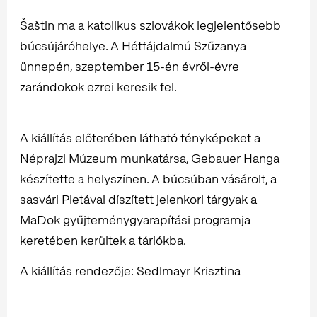
Šaštin ma a katolikus szlovákok legjelentősebb
búcsújáróhelye. A Hétfájdalmú Szűzanya
ünnepén, szeptember 15-én évről-évre
zarándokok ezrei keresik fel.
A kiállítás előterében látható fényképeket a
Néprajzi Múzeum munkatársa, Gebauer Hanga
készítette a helyszínen. A búcsúban vásárolt, a
sasvári Pietával díszített jelenkori tárgyak a
MaDok gyűjteménygyarapítási programja
keretében kerültek a tárlókba.
A kiállítás rendezője: Sedlmayr Krisztina