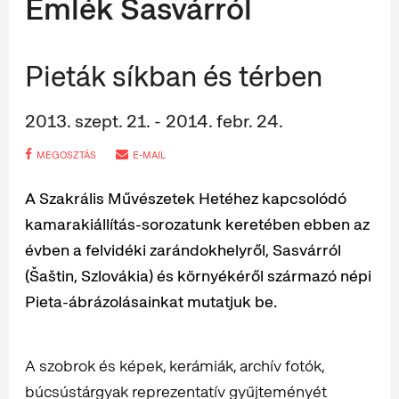
Emlék Sasvárról
Pieták síkban és térben
2013. szept. 21. - 2014. febr. 24.
MEGOSZTÁS
E-MAIL
A Szakrális Művészetek Hetéhez kapcsolódó
kamarakiállítás-sorozatunk keretében ebben az
évben a felvidéki zarándokhelyről, Sasvárról
(Šaštin, Szlovákia) és környékéről származó népi
Pieta-ábrázolásainkat mutatjuk be.
A szobrok és képek, kerámiák, archív fotók,
búcsústárgyak reprezentatív gyűjteményét