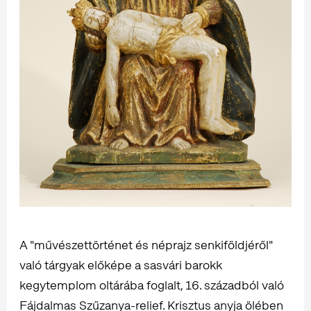
A "művészettörténet és néprajz senkiföldjéről"
való tárgyak előképe a sasvári barokk
kegytemplom oltárába foglalt, 16. századból való
Fájdalmas Szűzanya-relief. Krisztus anyja ölében