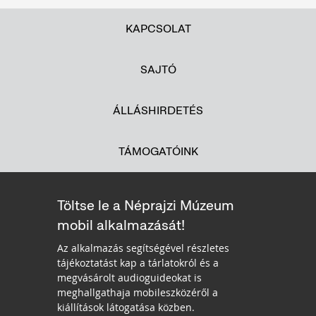
KAPCSOLAT
SAJTÓ
ÁLLÁSHIRDETÉS
TÁMOGATÓINK
Töltse le a Néprajzi Múzeum
mobil alkalmazását!
Az alkalmazás segítségével részletes
tájékoztatást kap a tárlatokról és a
megvásárolt audioguideokat is
meghallgathaja mobileszközéről a
kiállítások látogatása közben.