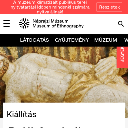
A múzeum klimatizált publikus terei
nyitvatartási időben mindenki számára
Részletek
nyitva állnak!
LÁTOGATÁS
GYŰJTEMÉNY
MÚZEUM
JEGYEK
Kiállítás