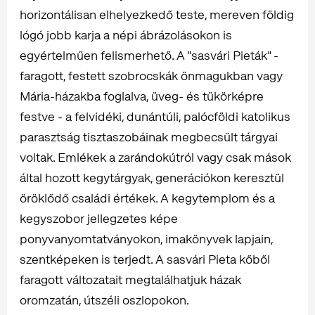
horizontálisan elhelyezkedő teste, mereven földig
lógó jobb karja a népi ábrázolásokon is
egyértelműen felismerhető. A "sasvári Pieták" -
faragott, festett szobrocskák önmagukban vagy
Mária-házakba foglalva, üveg- és tükörképre
festve - a felvidéki, dunántúli, palócföldi katolikus
parasztság tisztaszobáinak megbecsült tárgyai
voltak. Emlékek a zarándokútról vagy csak mások
által hozott kegytárgyak, generációkon keresztül
öröklődő családi értékek. A kegytemplom és a
kegyszobor jellegzetes képe
ponyvanyomtatványokon, imakönyvek lapjain,
szentképeken is terjedt. A sasvári Pieta kőből
faragott változatait megtalálhatjuk házak
oromzatán, útszéli oszlopokon.