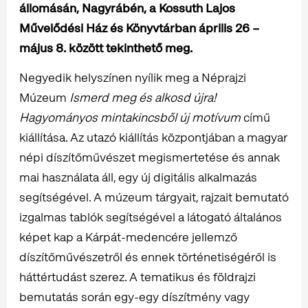
állomásán, Nagyrábén, a Kossuth Lajos
Művelődési Ház és Könyvtárban április 2
6 –
május 8.
között tekinthető meg.
Negyedik helyszínen nyílik meg a Néprajzi
Múzeum
Ismerd meg és alkosd újra!
Hagyományos mintakincsből új motívum
című
kiállítása. Az utazó kiállítás központjában a magyar
népi díszítőművészet megismertetése és annak
mai használata áll, egy új digitális alkalmazás
segítségével. A múzeum tárgyait, rajzait bemutató
izgalmas tablók segítségével a látogató általános
képet kap a Kárpát-medencére jellemző
díszítőművészetről és ennek történetiségéről is
háttértudást szerez. A tematikus és földrajzi
bemutatás során egy-egy díszítmény vagy