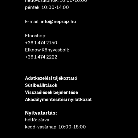
hétfő-csütörtök: 10:00-16:00
péntek: 10:00-14:00
E-mail:
info@neprajz.hu
Etnoshop:
+36 1 474 2150
Etknow Könyvesbolt:
+36 1 474 2222
Adatkezelési tájékoztató
Sütibeállítások
Visszaélések bejelentése
Akadálymentesítési nyilatkozat
Nyitvatartás:
hétfő: zárva
kedd-vasárnap: 10:00-18:00