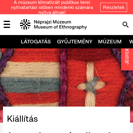
A múzeum klimatizált publikus terei
nyitvatartási időben mindenki számára
Részletek
nyitva állnak!
LÁTOGATÁS
GYŰJTEMÉNY
MÚZEUM
JEGYEK
Kiállítás