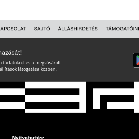
KAPCSOLAT
SAJTÓ
ÁLLÁSHIRDETÉS
TÁMOGATÓIN
mazását!
a tárlatokról és a megvásárolt
llítások látogatása közben.
Nyitvatartás: