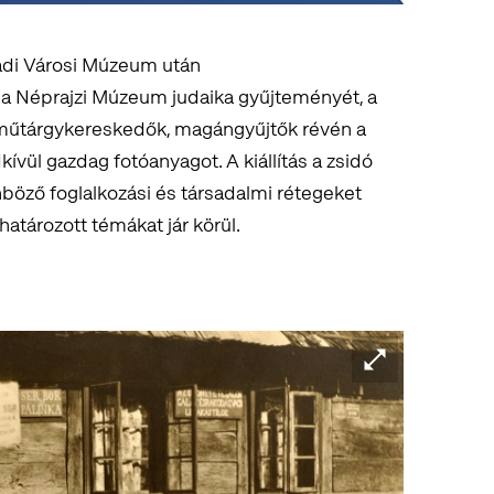
tádi Városi Múzeum után
 a Néprajzi Múzeum judaika gyűjteményét, a
ó műtárgykereskedők, magángyűjtők révén a
vül gazdag fotóanyagot. A kiállítás a zsidó
böző foglalkozási és társadalmi rétegeket
atározott témákat jár körül.