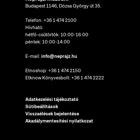
Budapest 1146, Dózsa György út 35.
Telefon:
+36 1 474 2100
Hívható:
hétfő-csütörtök: 10:00-16:00
péntek: 10:00-14:00
E-mail:
info@neprajz.hu
Etnoshop:
+36 1 474 2150
Etknow Könyvesbolt:
+36 1 474 2222
Adatkezelési tájékoztató
Sütibeállítások
Visszaélések bejelentése
Akadálymentesítési nyilatkozat