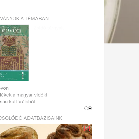
DVÁNYOK A TÉMÁBAN
övön
dékek a magyar vidéki
ság kultúrájából
CSOLÓDÓ ADATBÁZISAINK