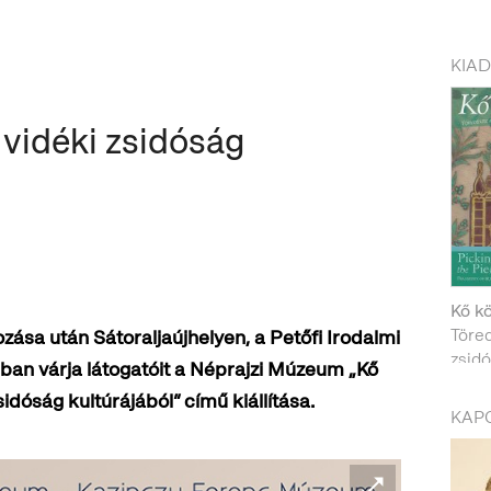
KIA
vidéki zsidóság
Kő k
Töre
sa után Sátoraljaújhelyen, a Petőfi Irodalmi
zsidó
mban
várja látogatóit a Néprajzi Múzeum „Kő
dóság kultúrájából” című kiállítása.
KAP