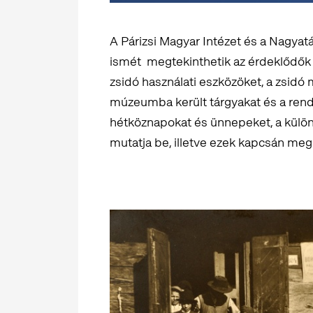
A Párizsi Magyar Intézet és a Nagya
ismét megtekinthetik az érdeklődők
zsidó használati eszközöket, a zsid
múzeumba került tárgyakat és a rendkí
hétköznapokat és ünnepeket, a külön
mutatja be, illetve ezek kapcsán megh