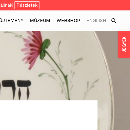
állnak!
Részletek
ŰJTEMÉNY
MÚZEUM
WEBSHOP
ENGLISH
JEGYEK