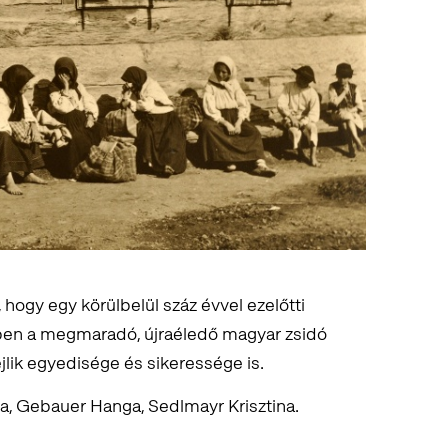
hogy egy körülbelül száz évvel ezelőtti
zben a megmaradó, újraéledő magyar zsidó
ejlik egyedisége és sikeressége is.
a, Gebauer Hanga, Sedlmayr Krisztina.