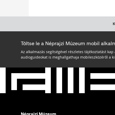
Töltse le a Néprajzi Múzeum mobil alkal
Az alkalmazás segítségével részletes tájékoztatást kap 
audioguideokat is meghallgathaja mobileszközéről a kiá
Néprajzi Múzeum