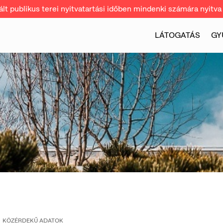
t publikus terei nyitvatartási időben mindenki számára nyitva 
LÁTOGATÁS
GY
KÖZÉRDEKŰ ADATOK