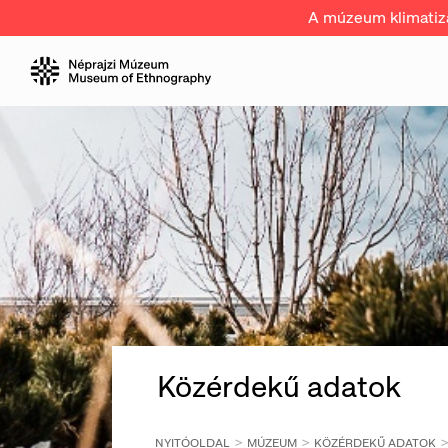
A múzeum klimatizál
Közérdekű adatok
NYITÓOLDAL
MÚZEUM
KÖZÉRDEKŰ ADATOK