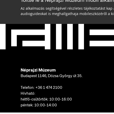
Töltse le a Néprajzi Múzeum mobil alkal
Az alkalmazás segítségével részletes tájékoztatást kap 
audioguideokat is meghallgathaja mobileszközéről a kiá
Néprajzi Múzeum
Budapest 1146, Dózsa György út 35.
Telefon:
+36 1 474 2100
Hívható:
hétfő-csütörtök: 10:00-16:00
péntek: 10:00-14:00