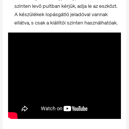
szinten levő pultban kérjük, adja le az eszközt.
A készülékek lopásgátló jeladóval vannak
ellátva, s csak a kiállítói szinten használhatóak.