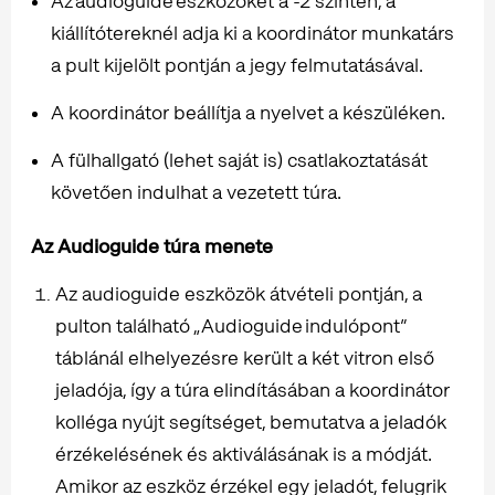
Az audioguide eszközöket a -2 szinten, a
kiállítótereknél adja ki a koordinátor munkatárs
a pult kijelölt pontján a jegy felmutatásával.
A koordinátor beállítja a nyelvet a készüléken.
A fülhallgató (lehet saját is) csatlakoztatását
követően indulhat a vezetett túra.
Az Audioguide túra menete
Az audioguide eszközök átvételi pontján, a
pulton található „Audioguide indulópont”
táblánál elhelyezésre került a két vitron első
jeladója, így a túra elindításában a koordinátor
kolléga nyújt segítséget, bemutatva a jeladók
érzékelésének és aktiválásának is a módját.
Amikor az eszköz érzékel egy jeladót, felugrik