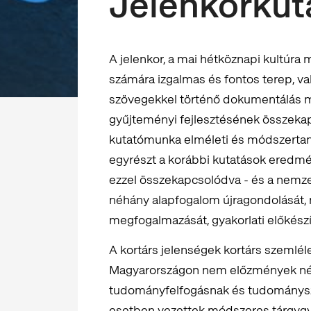
Jelenkorkut
A jelenkor, a mai hétköznapi kultúr
számára izgalmas és fontos terep, va
szövegekkel történő dokumentálás m
gyűjteményi fejlesztésének összeka
kutatómunka elméleti és módszertani
egyrészt a korábbi kutatások eredm
ezzel összekapcsolódva - és a nemze
néhány alapfogalom újragondolását, 
megfogalmazását, gyakorlati előkészí
A kortárs jelenségek kortárs szemlé
Magyarországon nem előzmények nélk
tudományfelfogásnak és tudománysz
esetben vezettek módszeres tárgygy