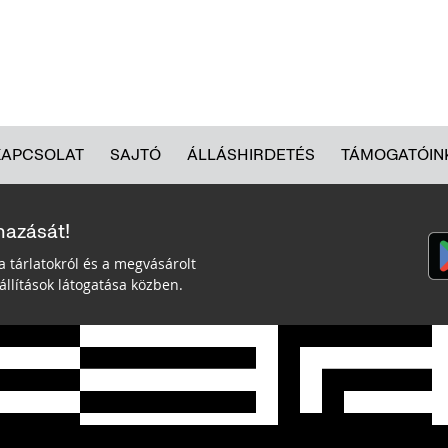
KAPCSOLAT
SAJTÓ
ÁLLÁSHIRDETÉS
TÁMOGATÓIN
mazását!
a tárlatokról és a megvásárolt
llítások látogatása közben.