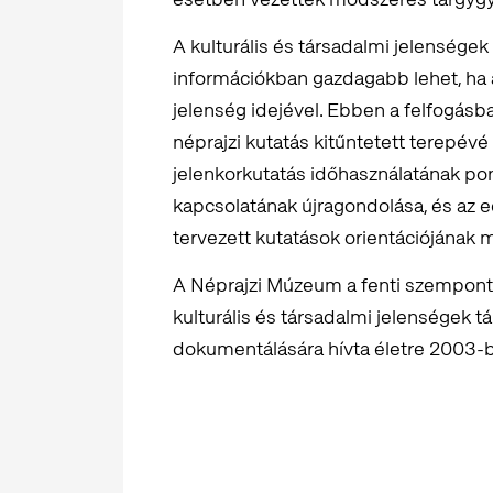
A kulturális és társadalmi jelensége
információkban gazdagabb lehet, ha a
jelenség idejével. Ebben a felfogásba
néprajzi kutatás kitűntetett terepévé
jelenkorkutatás időhasználatának pont
kapcsolatának újragondolása, és az ed
tervezett kutatások orientációjának
A Néprajzi Múzeum a fenti szempontok
kulturális és társadalmi jelenségek t
dokumentálására hívta életre 2003-