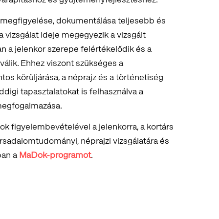
k megfigyelése, dokumentálása teljesebb és
 vizsgálat ideje megegyezik a vizsgált
n a jelenkor szerepe felértékelődik és a
 válik. Ehhez viszont szükséges a
os körüljárása, a néprajz és a történetiség
digi tapasztalatokat is felhasználva a
 megfogalmazása.
 figyelembevételével a jelenkorra, a kortárs
ársadalomtudományi, néprajzi vizsgálatára és
ban a
MaDok-programot
.