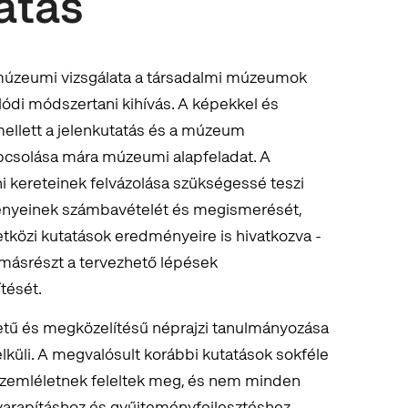
atás
a múzeumi vizsgálata a társadalmi múzeumok
lódi módszertani kihívás. A képekkel és
ellett a jelenkutatás és a múzeum
pcsolása mára múzeumi alapfeladat. A
 kereteinek felvázolása szükségessé teszi
ényeinek számbavételét és megismerését,
tközi kutatások eredményeire is hivatkozva -
másrészt a tervezhető lépések
tését.
letű és megközelítésű néprajzi tanulmányozása
üli. A megvalósult korábbi kutatások sokféle
emléletnek feleltek meg, és nem minden
arapításhoz és gyűjteményfejlesztéshez.