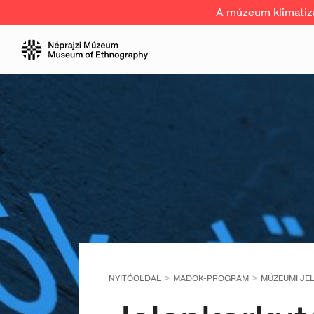
A múzeum klimatizál
NYITÓOLDAL
MADOK-PROGRAM
MÚZEUMI JE