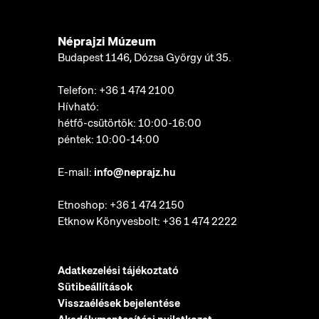
Néprajzi Múzeum
Budapest 1146, Dózsa György út 35.
Telefon:
+36 1 474 2100
Hívható:
hétfő-csütörtök: 10:00-16:00
péntek: 10:00-14:00
E-mail:
info@neprajz.hu
Etnoshop:
+36 1 474 2150
Etknow Könyvesbolt:
+36 1 474 2222
Adatkezelési tájékoztató
Sütibeállítások
Visszaélések bejelentése