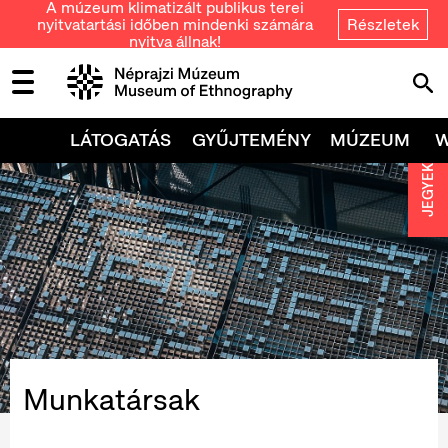
A múzeum klimatizált publikus terei
nyitvatartási időben mindenki számára
Részletek
nyitva állnak!
LÁTOGATÁS
GYŰJTEMÉNY
MÚZEUM
JEGYEK
Munkatársak