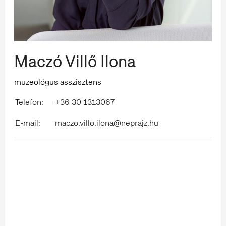
Maczó Villő Ilona
muzeológus asszisztens
Telefon:
+36 30 1313067
E-mail:
maczo.villo.ilona@neprajz.hu