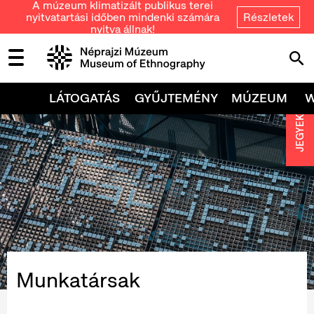
A múzeum klimatizált publikus terei
nyitvatartási időben mindenki számára
Részletek
nyitva állnak!
LÁTOGATÁS
GYŰJTEMÉNY
MÚZEUM
JEGYEK
Munkatársak