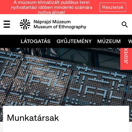
A múzeum klimatizált publikus terei
nyitvatartási időben mindenki számára
Részletek
nyitva állnak!
LÁTOGATÁS
GYŰJTEMÉNY
MÚZEUM
JEGYEK
Munkatársak