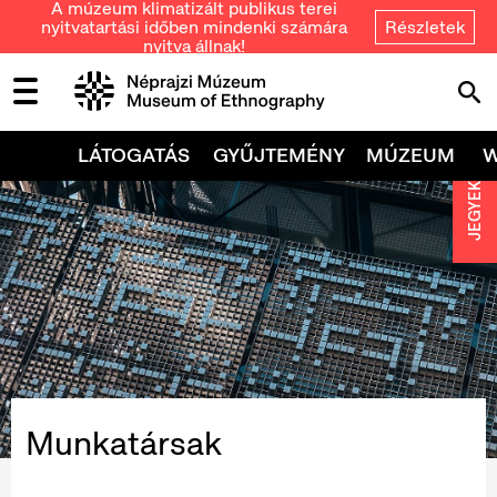
A múzeum klimatizált publikus terei
nyitvatartási időben mindenki számára
Részletek
nyitva állnak!
LÁTOGATÁS
GYŰJTEMÉNY
MÚZEUM
JEGYEK
Munkatársak