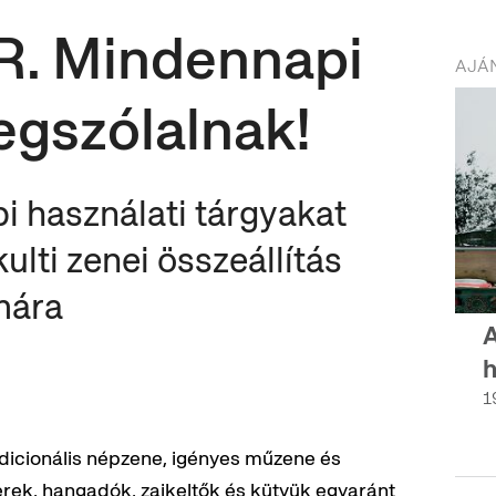
. Mindennapi
AJÁN
egszólalnak!
pi használati tárgyakat
ulti zenei összeállítás
mára
A
h
1
radicionális népzene, igényes műzene és
rek, hangadók, zajkeltők és kütyük egyaránt