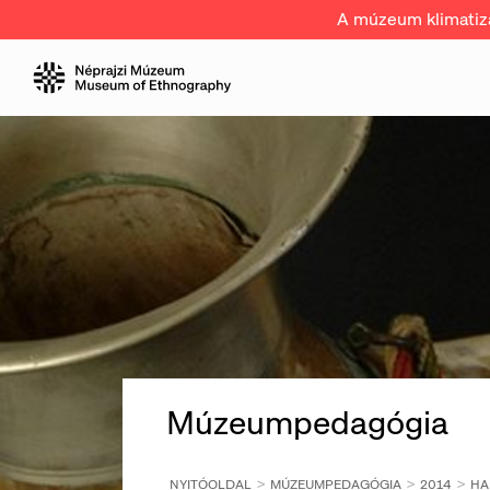
A múzeum klimatizál
Múzeumpedagógia
NYITÓOLDAL
MÚZEUMPEDAGÓGIA
2014
HA