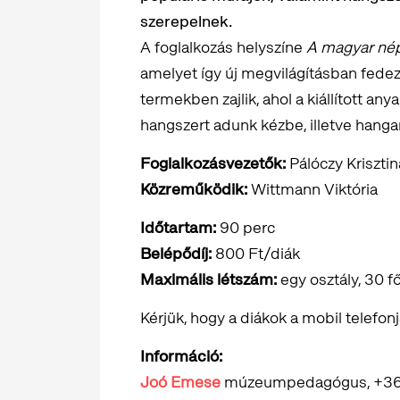
szerepelnek.
A foglalkozás helyszíne
A magyar né
amelyet így új megvilágításban fedezh
termekben zajlik, ahol a kiállított a
hangszert adunk kézbe, illetve hang
Foglalkozásvezetők:
Pálóczy Kriszti
Közreműködik:
Wittmann Viktória
Időtartam:
90 perc
Belépődíj:
800 Ft/diák
Maximális létszám:
egy osztály, 30 f
Kérjük, hogy a diákok a mobil telefon
Információ:
Joó Emese
múzeumpedagógus, +36 