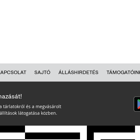
KAPCSOLAT
SAJTÓ
ÁLLÁSHIRDETÉS
TÁMOGATÓIN
mazását!
a tárlatokról és a megvásárolt
llítások látogatása közben.