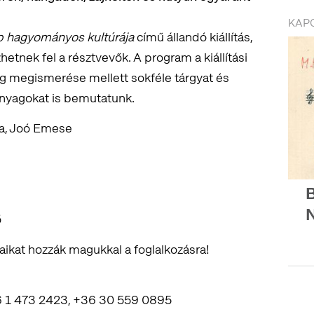
KAP
p hagyományos kultúrája
című állandó kiállítás,
etnek fel a résztvevők. A program a kiállítási
nyag megismerése mellett sokféle tárgyat és
anyagokat is bemutatunk.
na, Joó Emese
B
ő
jaikat hozzák magukkal a foglalkozásra!
1 473 2423, +36 30 559 0895