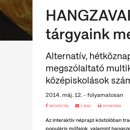
HANGZAVAR
tárgyaink m
Alternatív, hétközna
megszólaltató multik
középiskolások szá
2014. máj. 12. - folyamatosan
MEGOSZTÁS
E-MAIL
NYOMTATÁS
Az interaktív néprajzi kóstolóban t
populáris műfajok, valamint hangsze