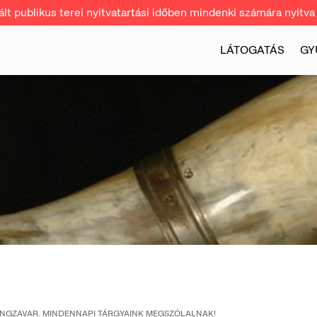
t publikus terei nyitvatartási időben mindenki számára nyitva 
LÁTOGATÁS
GY
NGZAVAR. MINDENNAPI TÁRGYAINK MEGSZÓLALNAK!