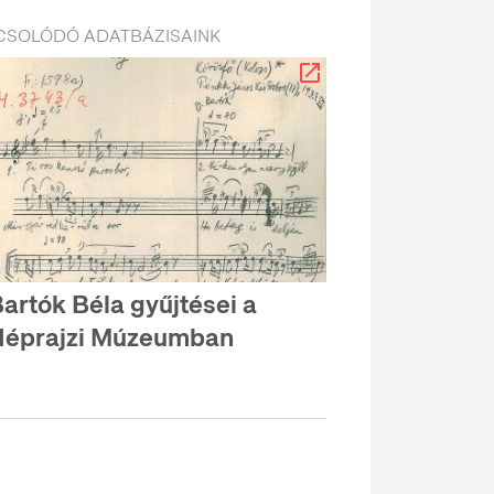
CSOLÓDÓ ADATBÁZISAINK
artók Béla gyűjtései a
Néprajzi Múzeumban