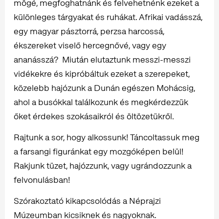
mögé, megfoghatnánk és felvehetnénk ezeket a
különleges tárgyakat és ruhákat. Afrikai vadásszá,
egy magyar pásztorrá, perzsa harcossá,
ékszereket viselő hercegnővé, vagy egy
ananásszá? Miután elutaztunk messzi-messzi
vidékekre és kipróbáltuk ezeket a szerepeket,
közelebb hajózunk a Dunán egészen Mohácsig,
ahol a busókkal találkozunk és megkérdezzük
őket érdekes szokásaikról és öltözetükről.
Rajtunk a sor, hogy alkossunk! Táncoltassuk meg
a farsangi figuránkat egy mozgóképen belül!
Rakjunk tüzet, hajózzunk, vagy ugrándozzunk a
felvonulásban!
Szórakoztató kikapcsolódás a Néprajzi
Múzeumban kicsiknek és nagyoknak.