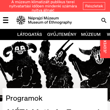
A múzeum klimatizált publikus terei
nyitvatartási időben mindenki számára
Részletek
nyitva állnak!
LÁTOGATÁS
GYŰJTEMÉNY
MÚZEUM
JEGYEK
Programok