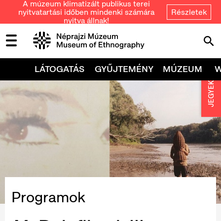
A múzeum klimatizált publikus terei
nyitvatartási időben mindenki számára
Részletek
nyitva állnak!
LÁTOGATÁS
GYŰJTEMÉNY
MÚZEUM
JEGYEK
Programok