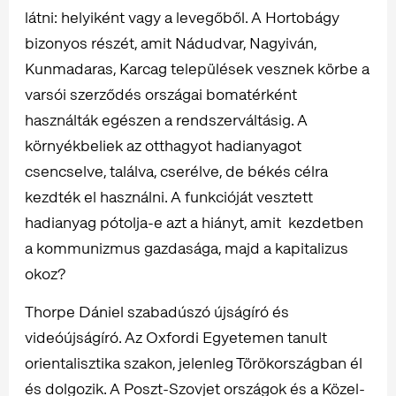
látni: helyiként vagy a levegőből. A Hortobágy
bizonyos részét, amit Nádudvar, Nagyiván,
Kunmadaras, Karcag települések vesznek körbe a
varsói szerződés országai bomatérként
használták egészen a rendszerváltásig. A
környékbeliek az otthagyot hadianyagot
csencselve, találva, cserélve, de békés célra
kezdték el használni. A funkcióját vesztett
hadianyag pótolja-e azt a hiányt, amit kezdetben
a kommunizmus gazdasága, majd a kapitalizus
okoz?
Thorpe Dániel szabadúszó újságíró és
videóújságíró. Az Oxfordi Egyetemen tanult
orientalisztika szakon, jelenleg Törökországban él
és dolgozik. A Poszt-Szovjet országok és a Közel-