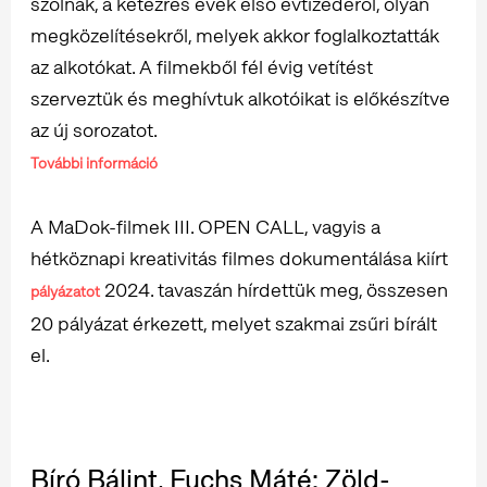
szólnak, a kétezres évek első évtizedéről, olyan
megközelítésekről, melyek akkor foglalkoztatták
az alkotókat. A filmekből fél évig vetítést
szerveztük és meghívtuk alkotóikat is előkészítve
az új sorozatot.
További információ
A MaDok-filmek III. OPEN CALL, vagyis a
hétköznapi kreativitás filmes dokumentálása kiírt
2024. tavaszán hírdettük meg, összesen
pályázatot
20 pályázat érkezett, melyet szakmai zsűri bírált
el.
Bíró Bálint, Fuchs Máté: Zöld-