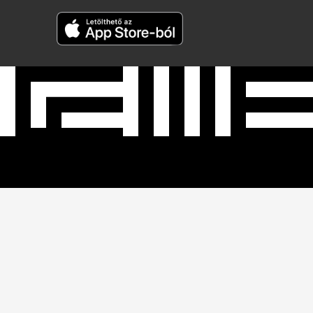
Néprajzi Múzeum
Budapest 1146, Dózsa György út 35.
Telefon:
+36 1 474 2100
Hívható:
hétfő-csütörtök: 10:00-16:00
péntek: 10:00-14:00