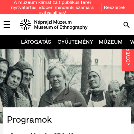
A múzeum klimatizált publikus terei
nyitvatartási időben mindenki számára
Részletek
nyitva állnak!
LÁTOGATÁS
GYŰJTEMÉNY
MÚZEUM
JEGYEK
Programok