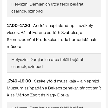
Helyszín: Damjanich utca felőli bejárati
csarnok, színpad
17:00–17:20
András-napi stand up – székely
viccek. Bálint Ferenc és Tóth Szabolcs, a
Szomszédnéni Produkciós Iroda humoristáinak
műsora
Helyszín: Damjanich utca felőli bejárati
csarnok, színpad
17:40–19:00
Székelyföld muzsikája – a Néprajzi
Múzeum színpadán a Bekecs zenekar, táncot tanít
Kiss Márton Zsolt és Nagy Dorka
Helyszín: Damjanich utca felőli bejárati