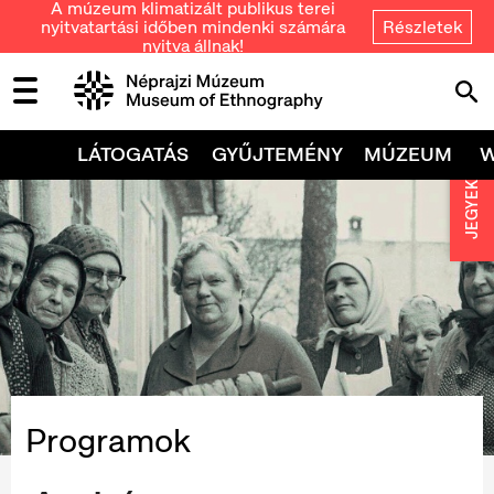
A múzeum klimatizált publikus terei
nyitvatartási időben mindenki számára
Részletek
nyitva állnak!
LÁTOGATÁS
GYŰJTEMÉNY
MÚZEUM
JEGYEK
Programok