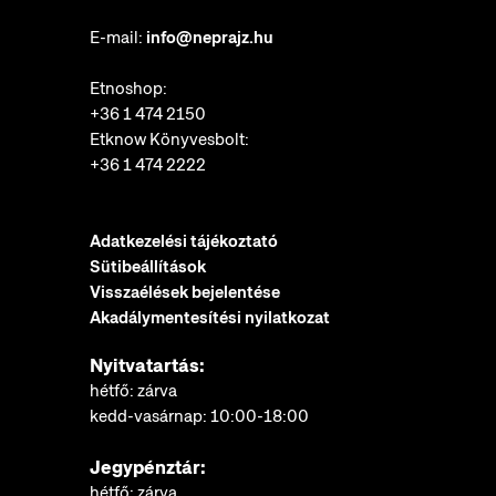
E-mail:
info@neprajz.hu
Etnoshop:
+36 1 474 2150
Etknow Könyvesbolt:
+36 1 474 2222
Adatkezelési tájékoztató
Sütibeállítások
Visszaélések bejelentése
Akadálymentesítési nyilatkozat
Nyitvatartás:
hétfő: zárva
kedd-vasárnap: 10:00-18:00
Jegypénztár:
hétfő: zárva