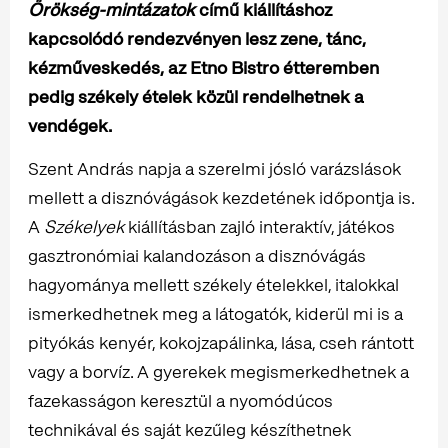
Örökség-mintázatok
című kiállításhoz
kapcsolódó rendezvényen lesz zene, tánc,
kézműveskedés, az Etno Bistro étteremben
pedig székely ételek közül rendelhetnek a
vendégek.
Szent András napja a szerelmi jósló varázslások
mellett a disznóvágások kezdetének időpontja is.
A
Székelyek
kiállításban zajló interaktív, játékos
gasztronómiai kalandozáson a disznóvágás
hagyománya mellett székely ételekkel, italokkal
ismerkedhetnek meg a látogatók, kiderül mi is a
pityókás kenyér, kokojzapálinka, lása, cseh rántott
vagy a borvíz. A gyerekek megismerkedhetnek a
fazekasságon keresztül a nyomódúcos
technikával és saját kezűleg készíthetnek