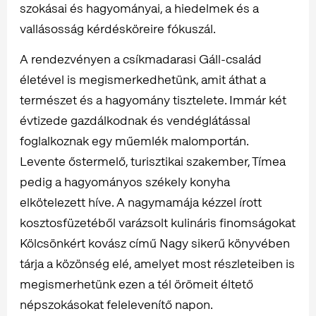
szokásai és hagyományai, a hiedelmek és a
vallásosság kérdésköreire fókuszál.
A rendezvényen a csíkmadarasi Gáll-család
életével is megismerkedhetünk, amit áthat a
természet és a hagyomány tisztelete. Immár két
évtizede gazdálkodnak és vendéglátással
foglalkoznak egy műemlék malomportán.
Levente őstermelő, turisztikai szakember, Tímea
pedig a hagyományos székely konyha
elkötelezett híve. A nagymamája kézzel írott
kosztosfüzetéből varázsolt kulináris finomságokat
Kölcsönkért kovász című Nagy sikerű könyvében
tárja a közönség elé, amelyet most részleteiben is
megismerhetünk ezen a tél örömeit éltető
népszokásokat felelevenítő napon.