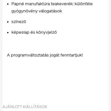
Papné manufaktúra teakeverék: különféle
gyógynövény válogatások
színező
képeslap és könyvjelző
A programváltoztatás jogát fenntartjuk!
AJÁNLOTT KIÁLLÍTÁSOK