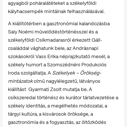
agyagból poháralátéteket a székelyföldi
kályhacsempék mintáinak felhasználásával.
A kiállítótérben a gasztronómiai kalandozásba
Saly Noémi művelődéstörténésszel és a
székelyföldi Csíkmadarasról érkezett Gáll-
családdal vághatunk bele, az Andrásnapi
szokásokról Vass Erika néprajzkutató mesél, a
székely humort a Szomszédnéni Produkciós
Iroda szolgáltatja. A
Székelyek – Örökség-
mintázatok
című nagylélegzetű, látványos
kiállítást Gyarmati Zsolt mutatja be. A
csíkszeredai történész és kurátor tárlatvezetése a
székely identitás, a megélhetés módozatai, a
tárgyi kultúra, a kisvárosok öröksége, a
gasztronómia és a fogyasztás, az öltözködés