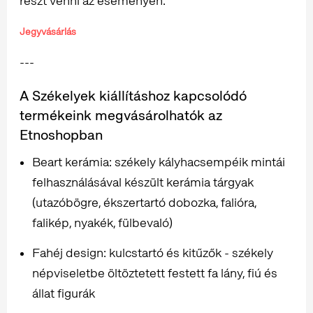
részt venni az eseményen.
Jegyvásárlás
---
A Székelyek kiállításhoz kapcsolódó
termékeink megvásárolhatók az
Etnoshopban
Beart kerámia: székely kályhacsempéik mintái
felhasználásával készült kerámia tárgyak
(utazóbögre, ékszertartó dobozka, falióra,
falikép, nyakék, fülbevaló)
Fahéj design: kulcstartó és kitűzők - székely
népviseletbe öltöztetett festett fa lány, fiú és
állat figurák