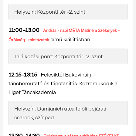
Helyszín: Központi tér -2. szint
11:00–13.00
András - napi MÉTA Matiné a Székelyek –
című kiállításban
Örökség - mintázatok
Találkozási pont: Központi tér -2. szint
12:15–13:15
Felcsíktól Bukovináig –
táncbemutató és tánctanítás. Közreműködik a
Liget Táncakadémia
Helyszín: Damjanich utca felőli bejárati
csarnok, színpad
13:30–14:30