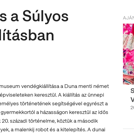
s a Súlyos
AJÁN
llításban
museum vendégkiállítása a Duna menti német
S
épviseleteken keresztül. A kiállítás az ünnepi
V
zemélyes történetének segítségével egyrészt a
2
 a gyermekkortól a házasságon keresztül az idős
k 20. századi történelme, köztük a második
k, a malenkij robot és a kitelepítés. A dunai