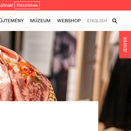
állnak!
Részletek
ŰJTEMÉNY
MÚZEUM
WEBSHOP
ENGLISH
JEGYEK