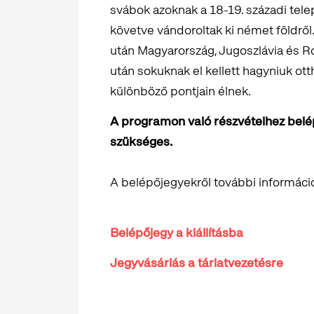
svábok azoknak a 18-19. századi tele
követve vándoroltak ki német földrő
után Magyarország, Jugoszlávia és R
után sokuknak el kellett hagyniuk ott
különböző pontjain élnek.
A programon való részvételhez belépő
szükséges.
A belépőjegyekről további informáci
Belépőjegy a kiállításba
Jegyvásárlás a tárlatvezetésre