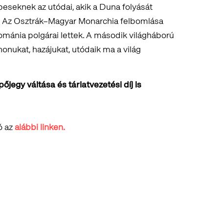
peseknek az utódai, akik a Duna folyását
l. Az Osztrák–Magyar Monarchia felbomlása
ománia polgárai lettek. A második világháború
honukat, hazájukat, utódaik ma a világ
jegy váltása és tárlatvezetési díj is
ó az
alábbi linken.