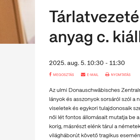
Tárlatvezeté
anyag c. kiá
2025. aug. 5. 10:30 - 11:30
MEGOSZTÁS
E-MAIL
NYOMTATÁS
Az ulmi Donauschwäbisches Zentral
lányok és asszonyok sorsáról szól a n
viseletek és egykori tulajdonosaik s
női lét fontos állomásait mutatja be
korig, másrészt elénk tárul a némete
világháborút követő tragikus eseménye