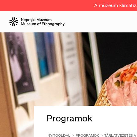
A múzeum klimatizál
Programok
NYITÓOLDAL
PROGRAMOK
TÁRLATVEZETÉS A 