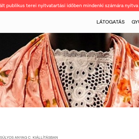
t publikus terei nyitvatartási időben mindenki számára nyitva 
LÁTOGATÁS
GY
SÚLYOS ANYAG C. KIÁLLÍTÁSBAN