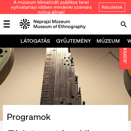
A múzeum klimatizált publikus terei
nyitvatartási időben mindenki számára
Részletek
nyitva állnak!
LÁTOGATÁS
GYŰJTEMÉNY
MÚZEUM
JEGYEK
Programok