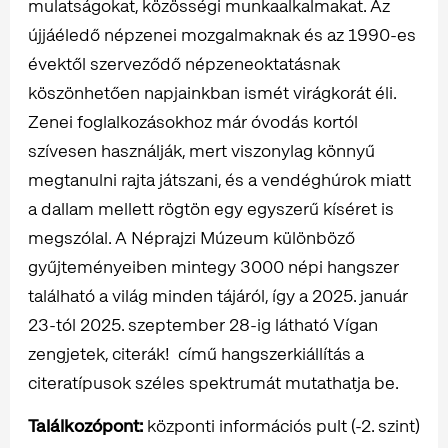
mulatságokat, közösségi munkaalkalmakat. Az
újjáéledő népzenei mozgalmaknak és az 1990-es
évektől szerveződő népzeneoktatásnak
köszönhetően napjainkban ismét virágkorát éli.
Zenei foglalkozásokhoz már óvodás kortól
szívesen használják, mert viszonylag könnyű
megtanulni rajta játszani, és a vendéghúrok miatt
a dallam mellett rögtön egy egyszerű kíséret is
megszólal. A Néprajzi Múzeum különböző
gyűjteményeiben mintegy 3000 népi hangszer
található a világ minden tájáról, így a 2025. január
23-tól 2025. szeptember 28-ig látható Vígan
zengjetek, citerák! című hangszerkiállítás a
citeratípusok széles spektrumát mutathatja be.
Találkozópont:
központi információs pult (-2. szint)