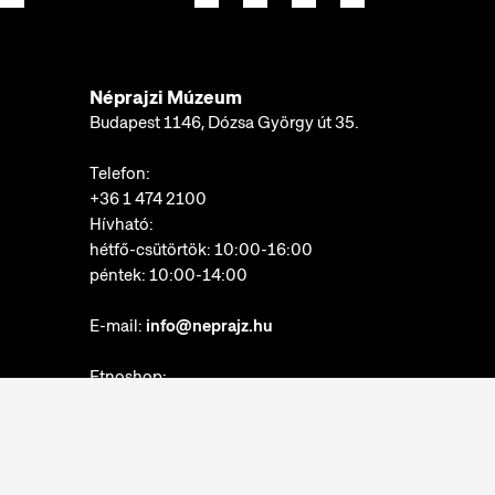
Néprajzi Múzeum
Budapest 1146, Dózsa György út 35.
Telefon:
+36 1 474 2100
Hívható:
hétfő-csütörtök: 10:00-16:00
péntek: 10:00-14:00
E-mail:
info@neprajz.hu
Etnoshop:
+36 1 474 2150
Etknow Könyvesbolt:
+36 1 474 2222