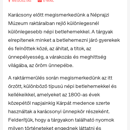
MEGOSZTÁS
E-MAIL
Karácsony előtt megismerkedünk a Néprajzi
Múzeum raktáraiban rejlő különlegesnél
különlegesebb népi betlehemekkel. A tárgyak
elrepítenek minket a betlehemezni járó gyerekek
és felnőttek közé, az áhitat, a titok, az
ünnepélyesség, a várakozás és meghittség
világába, az öröm ünnepébe.
A raktármerülés során megismerkedünk az itt
őrzött, különböző típusú népi betlehemekkel és
kellékeikkel, amelyeket az 1800-as évek
közepétől napjainkig Kárpát medence szerte
használtak a karácsonyi ünnepkör részeként.
Felderítjük, hogy a tárgyakon található nyomok
milyen történeteket engednek láttatni és