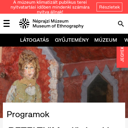
A múzeum klimatizált publikus terei
nyitvatartási időben mindenki számára
Részletek
nyitva állnak!
LÁTOGATÁS
GYŰJTEMÉNY
MÚZEUM
JEGYEK
Programok