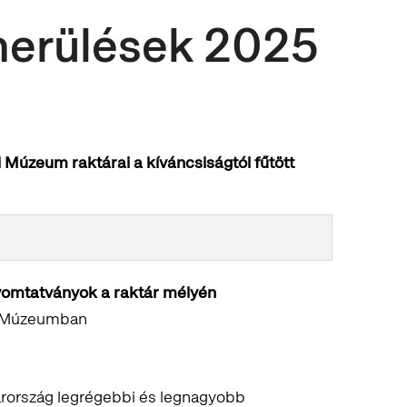
merülések 2025
 Múzeum raktárai a kíváncsiságtól fűtött
omtatványok a raktár mélyén
zi Múzeumban
rország legrégebbi és legnagyobb