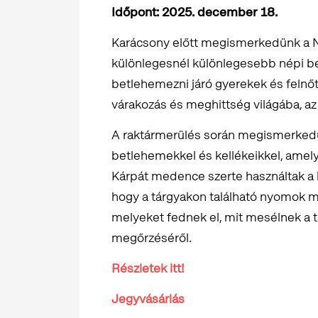
Időpont: 2025. december 18.
Karácsony előtt megismerkedünk a N
különlegesnél különlegesebb népi be
betlehemezni járó gyerekek és felnőtt
várakozás és meghittség világába, 
A raktármerülés során megismerkedün
betlehemekkel és kellékeikkel, amel
Kárpát medence szerte használtak a k
hogy a tárgyakon található nyomok mi
melyeket fednek el, mit mesélnek a t
megőrzéséről.
Részletek itt!
Jegyvásárlás