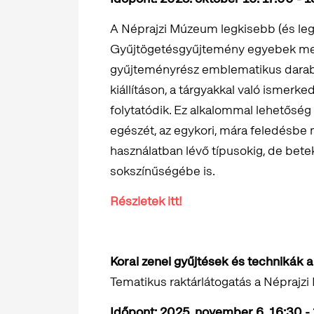
A Néprajzi Múzeum legkisebb (és le
Gyűjtögetésgyűjtemény egyebek melle
gyűjteményrész emblematikus darabj
kiállításon, a tárgyakkal való ismerk
folytatódik. Ez alkalommal lehetőség
egészét, az egykori, mára feledésbe
használatban lévő típusokig, de bet
sokszínűségébe is.
Részletek itt!
Korai zenei gyűjtések és technikák
Tematikus raktárlátogatás a Népraj
Időpont: 2025. november 6. 16:30 -