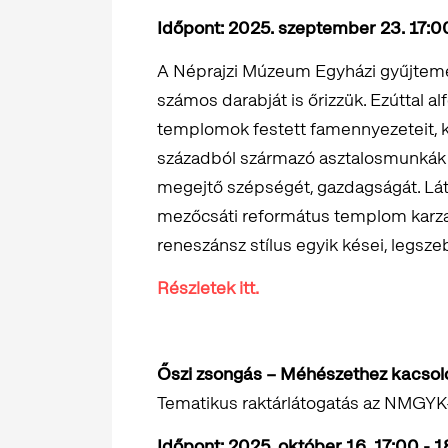
Időpont: 2025. szeptember 23. 17:0
A Néprajzi Múzeum Egyházi gyűjtem
számos darabját is őrizzük. Ezúttal al
templomok festett famennyezeteit, k
századból származó asztalosmunkák a
megejtő szépségét, gazdagságát. Lát
mezőcsáti református templom karza
reneszánsz stílus egyik kései, legsz
Részletek itt.
Őszi zsongás – Méhészethez kacsol
Tematikus raktárlátogatás az NMGY
Időpont: 2025. október 16. 17:00 - 