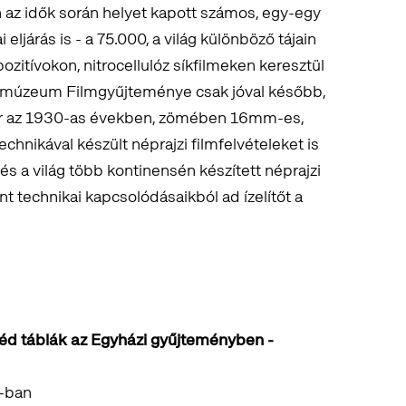
az idők során helyet kapott számos, egy-egy
eljárás is - a 75.000, a világ különböző tájain
ozitívokon, nitrocellulóz síkfilmeken keresztül
 múzeum Filmgyűjteménye csak jóval később,
már az 1930-as években, zömében 16mm-es,
hnikával készült néprajzi filmfelvételeket is
és a világ több kontinensén készített néprajzi
nt technikai kapcsolódásaikból ad ízelítőt a
éd táblák az Egyházi gyűjteményben -
K-ban