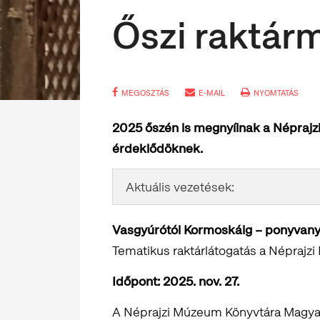
Őszi raktár
MEGOSZTÁS
E-MAIL
NYOMTATÁS
2025 őszén is megnyílnak a Néprajzi
érdeklődöknek.
Aktuális vezetések:
Vasgyúrótól Kormoskáig – ponyvany
Tematikus raktárlátogatás a Népraj
Időpont: 2025. nov. 27.
A Néprajzi Múzeum Könyvtára Magya