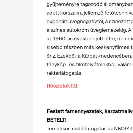
gyűjteményre tagozódó állományban 
adott korszakra jellemző fotótechnikai 
exponált üvegnegatívtól, a színezett p
a színes autokróm üveglemezekig. A
az 1960-as években jött létre, de 
kisebb részben más keskenyfilmes tec
őriz. Ezekből, a Kárpát-medencében, 
fénykép- és filmfelvételekből, valami
raktárlátogatás.
Részletek itt!
Festett famennyezetek, karzatmellv
BETELT!
Tematikus raktárlátogatás az NMGY