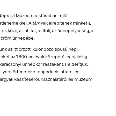
éprajzi Múzeum raktáraiban rejlő
tlehemekkel. A tárgyak elrepítenek minket a
ek közé, az áhitat, a titok, az ünnepélyesség, a
az öröm ünnepébe.
k az itt őrzött, különböző típusú népi
yeket az 1800-as évek közepétől napjainkig
arácsonyi ünnepkör részeként. Felderítjük,
lyen történeteket engednek láttatni és
árgyak készítéséről, használatáról és múzeumi