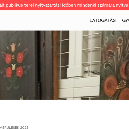
t publikus terei nyitvatartási időben mindenki számára nyitva 
LÁTOGATÁS
GY
RMERÜLÉSEK 2025