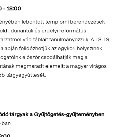
0 - 18:00
ényében lebontott templomi berendezések
földi, dunántúli és erdélyi református
arzatmellvéd tábláit tanulmányozzuk. A 18-19.
lapján felidézhetjük az egykori helyszínek
ogatóink először csodálhatják meg a
tának megmaradt elemeit: a magyar virágos
ebb tárgyegyüttesét.
ódó tárgyak a Gyűjtögetés-gyűjteményben
K-ban
18:00