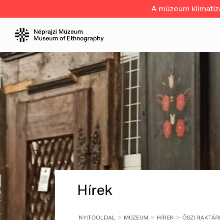
A múzeum klimatizál
Hírek
NYITÓOLDAL
MÚZEUM
HÍREK
ŐSZI RAKTÁ