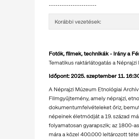
----------------------
Korábbi vezetések:
Fotók, filmek, technikák - Irány a 
Tematikus raktárlátogatás a Népraj
Időpont: 2025. szeptember 11. 16:30
A Néprajzi Múzeum Etnológiai Archí
Filmgyűjtemény, amely néprajzi, etnol
dokumentumfelvételeket őriz, bemutat
népeinek életmódját a 19. század má
folyamatosan gyarapszik; az 1800-as 
mára a közel 400.000 leltározott tét