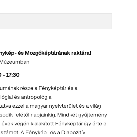
Fénykép- és Mozgóképtárának raktára!
zi Múzeumban
 - 17:30
vumának része a Fényképtár és a
ógiai és antropológiai
va ezzel a magyar nyelvterület és a világ
sodik felétől napjainkig. Mindkét gyűjtemény
évek végén kialakított Fényképtár így érte el
elszámot. A Fénykép- és a Diapozitív-