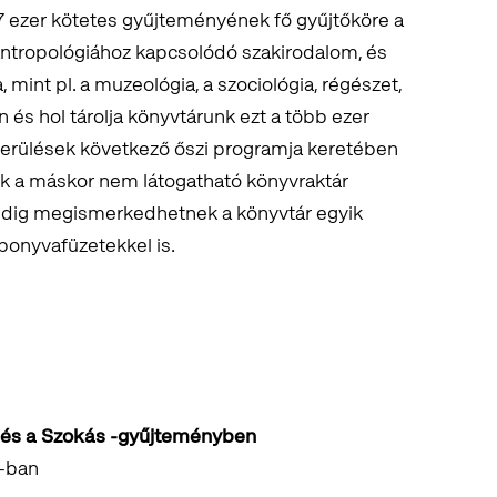
 ezer kötetes gyűjteményének fő gyűjtőköre a
antropológiához kapcsolódó szakirodalom, és
mint pl. a muzeológia, a szociológia, régészet,
és hol tárolja könyvtárunk ezt a több ezer
merülések következő őszi programja keretében
k a máskor nem látogatható könyvraktár
edig megismerkedhetnek a könyvtár egyik
ponyvafüzetekkel is.
lés a Szokás -gyűjteményben
K-ban