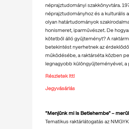
néprajztudományi szakkönyvtára. 197
néprajztudományhoz és a kulturális 
olyan határtudományok szakirodalma, 
honismeret, iparművészet. De hogyan 
kötetből álló gyűjteményt? A raktár
betekintést nyerhetnek az érdeklődő
működésébe, a raktárséta közben p
legnagyobb különgyűjteményével, a 
Részletek itt!
Jegyvásárlás
"Menjünk mi is Betlehembe" – merü
Tematikus raktárlátogatás az NMGY