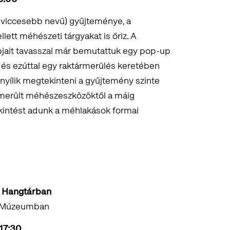
gviccesebb nevű) gyűjteménye, a
tt méhészeti tárgyakat is őriz. A
ait tavasszal már bemutattuk egy pop-up
edés ezúttal egy raktármerülés keretében
 nyílik megtekinteni a gyűjtemény szinte
 merült méhészeszközöktől a máig
ekintést adunk a méhlakások formai
 a Hangtárban
zi Múzeumban
 17:30