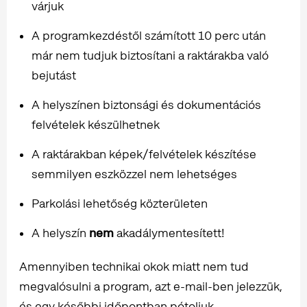
várjuk
A programkezdéstől számított 10 perc után
már nem tudjuk biztosítani a raktárakba való
bejutást
A helyszínen biztonsági és dokumentációs
felvételek készülhetnek
A raktárakban képek/felvételek készítése
semmilyen eszközzel nem lehetséges
Parkolási lehetőség közterületen
A helyszín
nem
akadálymentesített!
Amennyiben technikai okok miatt nem tud
megvalósulni a program, azt e-mail-ben jelezzük,
és egy későbbi időpontban pótoljuk.