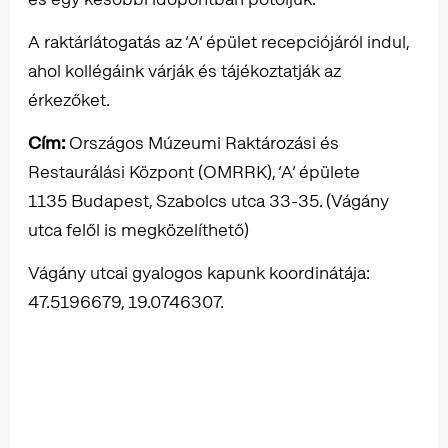
A raktárlátogatás az ’A’ épület recepciójáról indul,
ahol kollégáink várják és tájékoztatják az
érkezőket.
Cím:
Országos Múzeumi Raktározási és
Restaurálási Központ (OMRRK), ’A’ épülete
1135 Budapest, Szabolcs utca 33-35. (Vágány
utca felől is megközelíthető)
Vágány utcai gyalogos kapunk koordinátája:
47.5196679, 19.0746307.