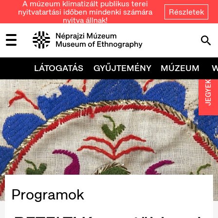
A múzeum klimatizált publikus terei
nyitvatartási időben mindenki számára
Részletek
nyitva állnak!
LÁTOGATÁS
GYŰJTEMÉNY
MÚZEUM
JEGYEK
Programok