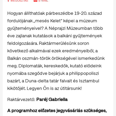
MEGOSZTÁS
E-MAIL
Hogyan állíthatóak párbeszédbe 19-20. század
fordulójának „mesés Kelet” képei a múzeum
gyűjteményeivel? A Néprajzi Múzeumban több
éve zajlanak kutatások a balkáni gyűjtemények
feldolgozására. Raktármerülésünk soron
következő alkalmával ezek eredményeiből, a
Balkán oszmán-török örökségével ismerkedünk
meg. Diplomaták, kereskedők, kutató elődeink
nyomába szegődve bejárjuk a philippopoliszi
bazárt, a Duna-delta tatár falvait és Isztambul
kikötőjét. Legyen Ön is az útitársunk!
Raktárvezető:
Paréj Gabriella
A programhoz előzetes jegyvásárlás szükséges,