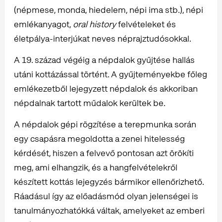
(népmese, monda, hiedelem, népi ima stb.), népi
emlékanyagot,
oral history
felvételeket és
életpálya-interjúkat neves néprajztudósokkal.
A 19. század végéig a népdalok gyűjtése hallás
utáni kottázással történt. A gyűjteményekbe főleg
emlékezetből lejegyzett népdalok és akkoriban
népdalnak tartott műdalok kerültek be.
A népdalok gépi rögzítése a terepmunka során
egy csapásra megoldotta a zenei hitelesség
kérdését, hiszen a felvevő pontosan azt örökíti
meg, ami elhangzik, és a hangfelvételekről
készített kottás lejegyzés bármikor ellenőrizhető.
Ráadásul így az előadásmód olyan jelenségei is
tanulmányozhatókká váltak, amelyeket az emberi