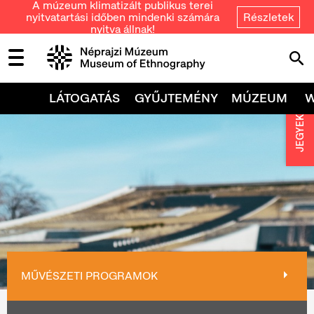
A múzeum klimatizált publikus terei
nyitvatartási időben mindenki számára
Részletek
nyitva állnak!
LÁTOGATÁS
GYŰJTEMÉNY
MÚZEUM
JEGYEK
MŰVÉSZETI PROGRAMOK