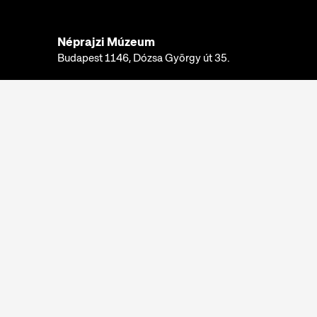
Néprajzi Múzeum
Budapest 1146, Dózsa György út 35.
Telefon:
+36 1 474 2100
Hívható:
hétfő-csütörtök: 10:00-16:00
péntek: 10:00-14:00
E-mail:
info@neprajz.hu
Etnoshop:
+36 1 474 2150
Etknow Könyvesbolt:
+36 1 474 2222