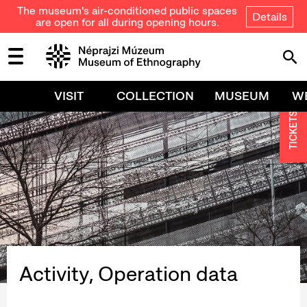
The museum's air-conditioned public spaces
Details
are open for all during opening hours.
VISIT
COLLECTION
MUSEUM
W
TICKETS
Activity, Operation data