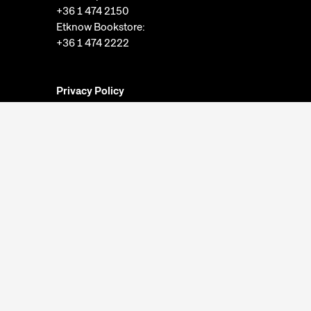
+36 1 474 2150
Etknow Bookstore:
+36 1 474 2222
Privacy Policy
Cookie Settings
Report abuses
Accessibility Statement
Opening hours:
Closed on Mondays
Tuesday-Sunday: 10am-6pm
Ticket Office:
Closed on Mondays
Tuesday-Sunday: 10am-5:30pm