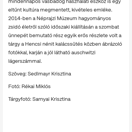
mindennapos vasbádog használati eszköz is egy
eltűnt kultúra megmentett, kivételes emléke.
2014-ben a Néprajzi Múzeum hagyományos
zsidó életről szóló időszaki kiállításán a szombat
ünnepét bemutató rész egyik erős részlete volt a
tárgy a Hencsi nénit kalácssütés közben ábrázoló
fotókkal, karján a jól látható auschwitzi
lágerszámmal.
Szöveg: Sedlmayr Krisztina
Fotó: Rékai Miklós
Tárgyfotó: Sarnyai Krisztina