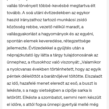
vallás törvényeit többé-kevésbé megtartva élt
tovább. A soá utáni évtizedekben az egykor
haszid irányzathoz tartozó munkácsi zsidó
közösség rebbe, vezető nélkül maradt, a
vallásgyakorlást a hagyományok és az egyéni,
spontán elemek keveredése, rétegzettsége
jellemezte. Évtizedekkel a gyűjtés után a
néprajzkutató így látta a tárgy tulajdonosának az
ünnephez, a rítusokhoz való viszonyát: „Valamikor
a nyolcvanas években történhetett, hogy az egyik
péntek délelőttöt a barátnőjével töltötte. Elszaladt
az idő, hazafelé menet eleredt az eső, a buszt is
lekéste, s a nagy sietségben a cipője sarka is
letörött. Elkéste a szombatot, semmi nem készült
el időre, s attól fogva ünnepi gyertyái mellé még