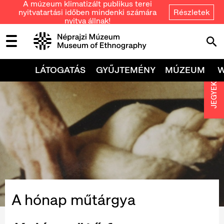
A múzeum klimatizált publikus terei
nyitvatartási időben mindenki számára
Részletek
nyitva állnak!
LÁTOGATÁS
GYŰJTEMÉNY
MÚZEUM
JEGYEK
A hónap műtárgya