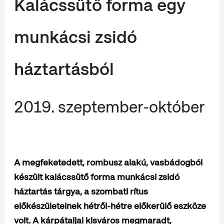
Kalácssütő forma egy
munkácsi zsidó
háztartásból
2019. szeptember-október
A megfeketedett, rombusz alakú, vasbádogból
készült kalácssütő forma munkácsi zsidó
háztartás tárgya, a szombati rítus
előkészületeinek hétről-hétre előkerülő eszköze
volt. A kárpátaljai kisváros megmaradt,