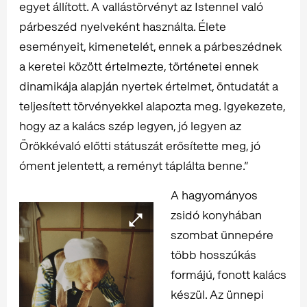
egyet állított. A vallástörvényt az Istennel való
párbeszéd nyelveként használta. Élete
eseményeit, kimenetelét, ennek a párbeszédnek
a keretei között értelmezte, történetei ennek
dinamikája alapján nyertek értelmet, öntudatát a
teljesített törvényekkel alapozta meg. Igyekezete,
hogy az a kalács szép legyen, jó legyen az
Örökkévaló előtti státuszát erősítette meg, jó
óment jelentett, a reményt táplálta benne.”
A hagyományos
zsidó konyhában
szombat ünnepére
több hosszúkás
formájú, fonott kalács
készül. Az ünnepi