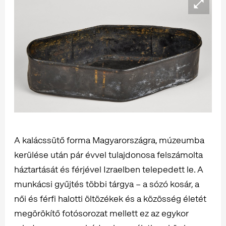
A kalácssütő forma Magyarországra, múzeumba
kerülése után pár évvel tulajdonosa felszámolta
háztartását és férjével Izraelben telepedett le. A
munkácsi gyűjtés többi tárgya – a sózó kosár, a
női és férfi halotti öltözékek és a közösség életét
megörökítő fotósorozat mellett ez az egykor