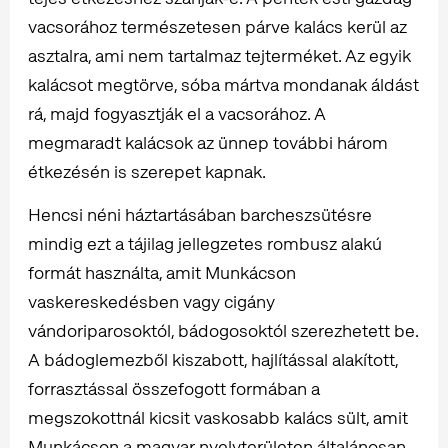
vacsorához természetesen párve kalács kerül az
asztalra, ami nem tartalmaz tejterméket. Az egyik
kalácsot megtörve, sóba mártva mondanak áldást
rá, majd fogyasztják el a vacsorához. A
megmaradt kalácsok az ünnep további három
étkezésén is szerepet kapnak.
Hencsi néni háztartásában barcheszsütésre
mindig ezt a tájilag jellegzetes rombusz alakú
formát használta, amit Munkácson
vaskereskedésben vagy cigány
vándoriparosoktól, bádogosoktól szerezhetett be.
A bádoglemezből kiszabott, hajlítással alakított,
forrasztással összefogott formában a
megszokottnál kicsit vaskosabb kalács sült, amit
Munkácson a magyar nyelvterületen általánosan