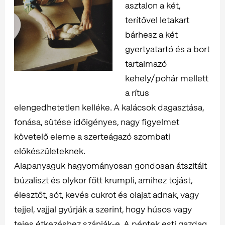
asztalon a két,
terítővel letakart
bárhesz a két
gyertyatartó és a bort
tartalmazó
kehely/pohár mellett
a rítus
elengedhetetlen kelléke. A kalácsok dagasztása,
fonása, sütése időigényes, nagy figyelmet
követelő eleme a szerteágazó szombati
előkészületeknek.
Alapanyaguk hagyományosan gondosan átszitált
búzaliszt és olykor főtt krumpli, amihez tojást,
élesztőt, sót, kevés cukrot és olajat adnak, vagy
tejjel, vajjal gyúrják a szerint, hogy húsos vagy
tejes étkezéshez szánják-e. A péntek esti gazdag