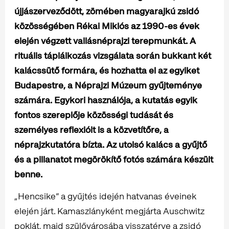
újjászerveződött, zömében magyarajkú zsidó
közösségében Rékai Miklós az 1990-es évek
elején végzett vallásnéprajzi terepmunkát. A
rituális táplálkozás vizsgálata során bukkant két
kalácssütő formára, és hozhatta el az egyiket
Budapestre, a Néprajzi Múzeum gyűjteménye
számára. Egykori használója, a kutatás egyik
fontos szereplője közösségi tudását és
személyes reflexióit is a közvetítőre, a
néprajzkutatóra bízta. Az utolsó kalács a gyűjtő
és a pillanatot megörökítő fotós számára készült
benne.
„Hencsike” a gyűjtés idején hatvanas éveinek
elején járt. Kamaszlányként megjárta Auschwitz
poklát, majd szülővárosába visszatérve a zsidó