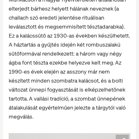
elterjedt bárhesz helyett hálának neveznek (a
challach szó eredeti jelentése rituálisan
leválasztott és megsemmisített tésztadarabka).
Ez a kalácssütő az 1930-as években készülhetett.
A háztartás a gyűjtés idején két rombuszalakú
sütőformával rendelkezett: a három vagy négy
ágba font tészta ezekbe helyezve kelt meg. Az
1990-es évek elején az asszony már nem
készített minden szombatra kalácsot, és a bolti
változat ünnepi fogyasztását is elképzelhetőnek
tartotta. A vallási tradíció, a szombat ünnepének
átalakulását egyértelműen jelezte a tárgytól való
megválás.