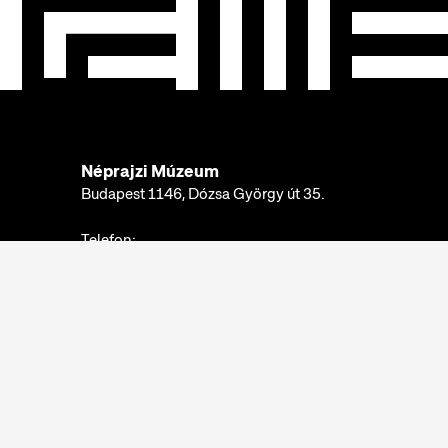
Néprajzi Múzeum
Budapest 1146, Dózsa György út 35.
Telefon:
+36 1 474 2100
Hívható:
hétfő-csütörtök: 10:00-16:00
péntek: 10:00-14:00
E-mail:
info@neprajz.hu
Etnoshop:
+36 1 474 2150