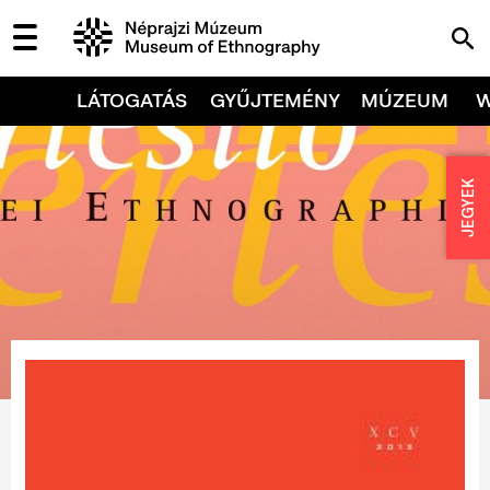
LÁTOGATÁS
GYŰJTEMÉNY
MÚZEUM
JEGYEK