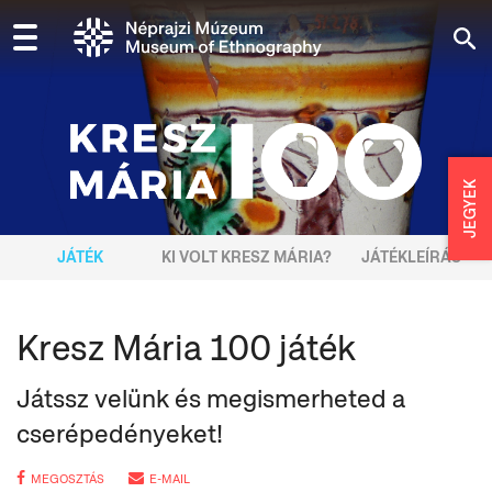
JEGYEK
JÁTÉK
KI VOLT KRESZ MÁRIA?
JÁTÉKLEÍRÁS
Kresz Mária 100 játék
Játssz velünk és megismerheted a
cserépedényeket!
MEGOSZTÁS
E-MAIL