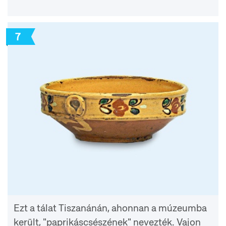
7
Ezt a tálat Tiszanánán, ahonnan a múzeumba
került, "paprikáscsészének" nevezték. Vajon