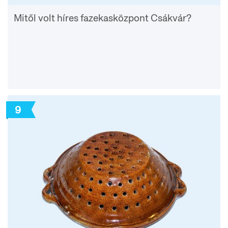
Mitől volt híres fazekasközpont Csákvár?
9