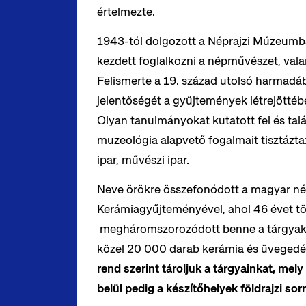
értelmezte.
1943-tól dolgozott a Néprajzi Múzeumban
kezdett foglalkozni a népművészet, val
Felismerte a 19. század utolsó harmadá
jelentőségét a gyűjtemények létrejötté
Olyan tanulmányokat kutatott fel és tal
muzeológia alapvető fogalmait tisztázta:
ipar, művészi ipar.
Neve örökre összefonódott a magyar né
Kerámiagyűjteményével, ahol 46 évet töl
megháromszorozódott benne a tárgyak
közel 20 000 darab kerámia és üvegedé
rend szerint tároljuk a tárgyainkat, mel
belül pedig a készítőhelyek földrajzi sorr