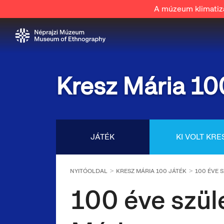
A múzeum klimatizál
Kresz Mária 10
JÁTÉK
KI VOLT KRE
NYITÓOLDAL
KRESZ MÁRIA 100 JÁTÉK
100 ÉVE 
100 éve szül