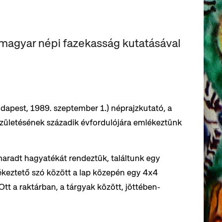
magyar népi fazekasság kutatásával
Budapest, 1989. szeptember 1.) néprajzkutató, a
zületésének századik évfordulójára emlékeztünk
aradt hagyatékát rendeztük, találtunk egy
lékeztető szó között a lap közepén egy 4x4
Ott a raktárban, a tárgyak között, jöttében-