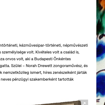
mtörténeti, kézművesipar-történeti, népművészeti
személyisége volt. Kivételes volt a család is,
za orvos volt, aki a Budapesti Önkéntes
gatta. Szülei – Norah Drewett zongoraművész, és
 nemzetközileg ismert, híres zenészeiként járták
át neves pénzügyi szakemberként tartották