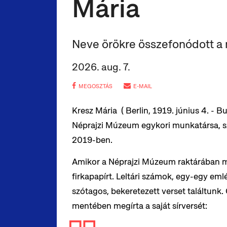
Mária
Neve örökre összefonódott a 
2026. aug. 7.
MEGOSZTÁS
E-MAIL
Kresz Mária ( Berlin, 1919. június 4. - 
Néprajzi Múzeum egykori munkatársa, s
2019-ben.
Amikor a Néprajzi Múzeum raktárában m
firkapapírt. Leltári számok, egy-egy em
szótagos, bekeretezett verset találtunk. 
mentében megírta a saját sírversét: