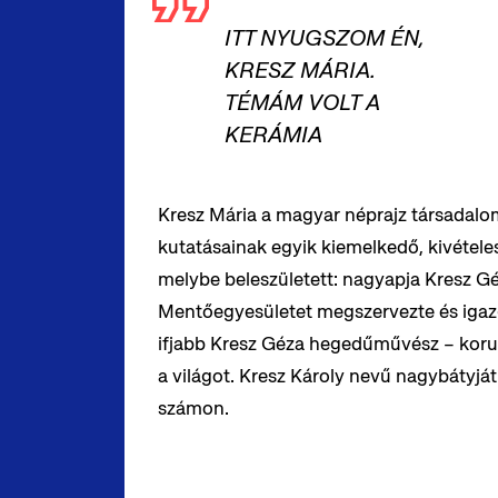
ITT NYUGSZOM ÉN,
KRESZ MÁRIA.
TÉMÁM VOLT A
KERÁMIA
Kresz Mária a magyar néprajz társadalo
kutatásainak egyik kiemelkedő, kivételes 
melybe beleszületett: nagyapja Kresz Gé
Mentőegyesületet megszervezte és igaz
ifjabb Kresz Géza hegedűművész – koruk
a világot. Kresz Károly nevű nagybátyj
számon.