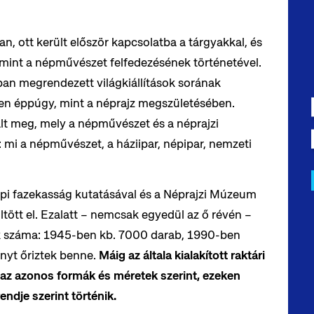
, ott került először kapcsolatba a tárgyakkal, és
amint a népművészet felfedezésének történetével.
ban megrendezett világkiállítások sorának
ben éppúgy, mint a néprajz megszületésében.
ált meg, mely a népművészet és a néprajzi
 mi a népművészet, a háziipar, népipar, nemzeti
pi fazekasság kutatásával és a Néprajzi Múzeum
tött el. Ezalatt – nemcsak egyedül az ő révén –
 száma: 1945-ben kb. 7000 darab, 1990-ben
nyt őriztek benne.
Máig az általa kialakított raktári
y az azonos formák és méretek szerint, ezeken
endje szerint történik.