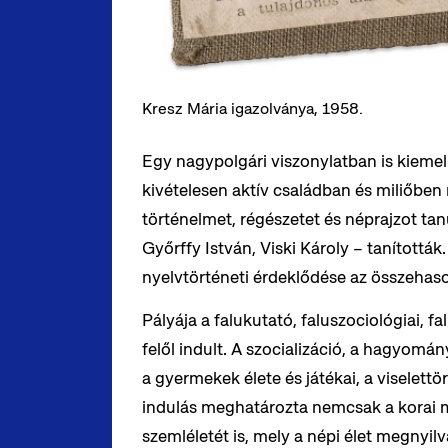
Kresz Mária igazolványa, 1958.
Egy nagypolgári viszonylatban is kiemel
kivételesen aktív családban és miliőben
történelmet, régészetet és néprajzot ta
Győrffy István, Viski Károly – tanították
nyelvtörténeti érdeklődése az összehaso
Pályája a falukutató, faluszociológiai, 
felől indult. A szocializáció, a hagyom
a gyermekek élete és játékai, a viselettö
indulás meghatározta nemcsak a korai 
szemléletét is, mely a népi élet megnyil