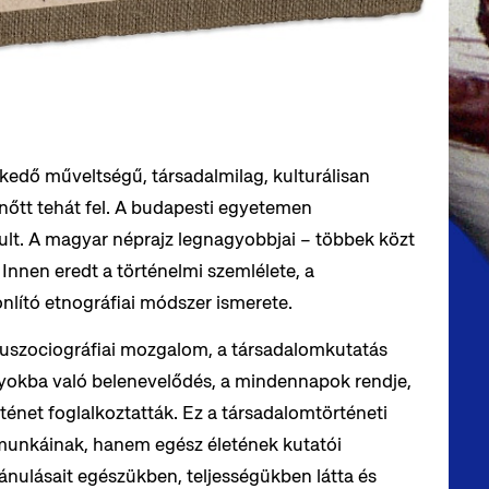
kedő műveltségű, társadalmilag, kulturálisan
 nőtt tehát fel. A budapesti egyetemen
nult. A magyar néprajz legnagyobbjai – többek közt
. Innen eredt a történelmi szemlélete, a
nlító etnográfiai módszer ismerete.
faluszociográfiai mozgalom, a társadalomkutatás
ányokba való belenevelődés, a mindennapok rendje,
rténet foglalkoztatták. Ez a társadalomtörténeti
munkáinak, hanem egész életének kutatói
vánulásait egészükben, teljességükben látta és