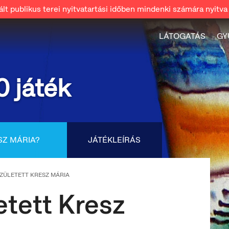
t publikus terei nyitvatartási időben mindenki számára nyitva 
LÁTOGATÁS
GY
0 játék
SZ MÁRIA?
JÁTÉKLEÍRÁS
SZÜLETETT KRESZ MÁRIA
etett Kresz