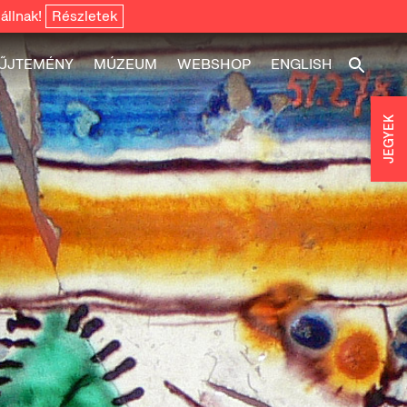
állnak!
Részletek
ŰJTEMÉNY
MÚZEUM
WEBSHOP
ENGLISH
JEGYEK