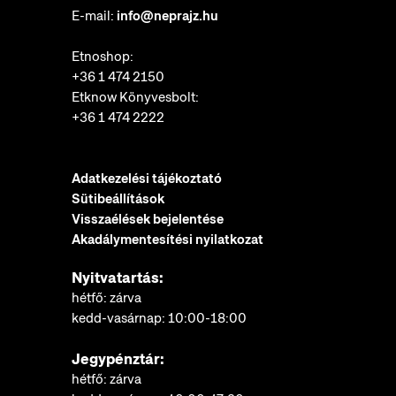
E-mail:
info@neprajz.hu
Etnoshop:
+36 1 474 2150
Etknow Könyvesbolt:
+36 1 474 2222
Adatkezelési tájékoztató
Sütibeállítások
Visszaélések bejelentése
Akadálymentesítési nyilatkozat
Nyitvatartás:
hétfő: zárva
kedd-vasárnap: 10:00-18:00
Jegypénztár:
hétfő: zárva