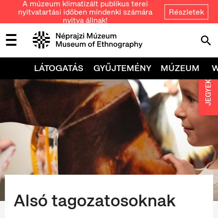
A múzeum klimatizált publikus terei
nyitvatartási időben mindenki számára
Részletek
nyitva állnak!
LÁTOGATÁS
GYŰJTEMÉNY
MÚZEUM
JEGYEK
Alsó tagozatosoknak