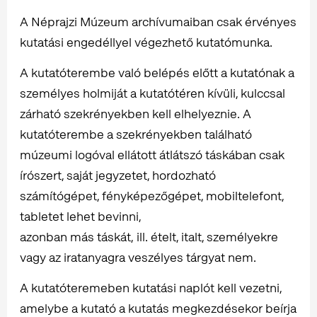
A Néprajzi Múzeum archívumaiban csak érvényes
kutatási engedéllyel végezhető kutatómunka.
A kutatóterembe való belépés előtt a kutatónak a
személyes holmiját a kutatótéren kívüli, kulccsal
zárható szekrényekben kell elhelyeznie. A
kutatóterembe a szekrényekben található
múzeumi logóval ellátott átlátszó táskában csak
írószert, saját jegyzetet, hordozható
számítógépet, fényképezőgépet, mobiltelefont,
tabletet lehet bevinni,
azonban más táskát, ill. ételt, italt, személyekre
vagy az iratanyagra veszélyes tárgyat nem.
A kutatóteremeben kutatási naplót kell vezetni,
amelybe a kutató a kutatás megkezdésekor beírja