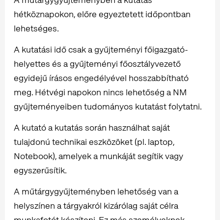
hétköznapokon, előre egyeztetett időpontban
lehetséges.
A kutatási idő csak a gyűjteményi főigazgató-
helyettes és a gyűjteményi főosztályvezető
egyidejű írásos engedélyével hosszabbítható
meg. Hétvégi napokon nincs lehetőség a NM
gyűjteményeiben tudományos kutatást folytatni.
A kutató a kutatás során használhat saját
tulajdonú technikai eszközöket (pl. laptop,
Notebook), amelyek a munkáját segítik vagy
egyszerűsítik.
A műtárgygyűjteményben lehetőség van a
helyszínen a tárgyakról kizárólag saját célra
munkafotót készíteni. Ez más személyeknek