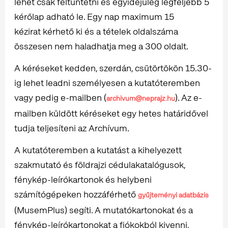
lehet csak feltüntetni és egyidejűleg legfeljebb 5
kérőlap adható le. Egy nap maximum 15
kézirat kérhető ki és a tételek oldalszáma
összesen nem haladhatja meg a 300 oldalt.
A kéréseket kedden, szerdán, csütörtökön 15.30-
ig lehet leadni személyesen a kutatóteremben
vagy pedig e-mailben (
). Az e-
archivum@neprajz.hu
mailben küldött kéréseket egy hetes határidővel
tudja teljesíteni az Archívum.
A kutatóteremben a kutatást a kihelyezett
szakmutató és földrajzi cédulakatalógusok,
fénykép-leírókartonok és helybeni
számítógépeken hozzáférhető
gyűjteményi adatbázis
(MusemPlus) segíti. A mutatókartonokat és a
fénykép-leírókartonokat a fiókokból kivenni,