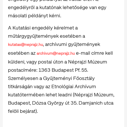
engedélyről a kutatónak lehetősége van egy
másolati példányt kérni.
A Kutatási engedély kérelmet a
műtárgygyűjtemények esetében a
, archívumi gyűjtemények
kutatas@neprajz.hu
esetében az
e-mail címre kell
archivum@neprajz.hu
küldeni, vagy postai úton a Néprajzi Múzeum
postacímére: 1363 Budapest Pf. 55.
Személyesen a Gyűjteményi Főosztály
titkárságán vagy az Etnológiai Archívum
kutatótermében lehet leadni (Néprajzi Múzeum,
Budapest, Dózsa György út 35. Damjanich utca
felöli bejárat).