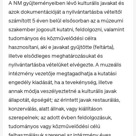
A NM gyűjteményeiben lévő kulturális javakat és
azok dokumentációját a nyilvántartásba vételtől
számított 5 éven belül elsősorban az a múzeumi
szakember jogosult kutatni, feldolgozni, valamint
tudományos és közművelődési célra
hasznosítani, aki e javakat gyűjtötte (feltárta),
illetve elsődleges meghatározásukat és
nyilvántartásba vételüket elvégezte. A muzeális
intézmény vezetője megtagadhatja a kutatási
engedély kiadását, ha a tevekénység, illetve
annak módja veszélyeztetné a kulturális javak
állapotát, épségét; az érintett javak restaurálás,
konzerválás, alatt állnak, vagy kiállításon
szerepelnek; az adott évben feldolgozásuk,
tudományos vagy közművelődési célú
felhasználásuk szerepel az intézmény éves