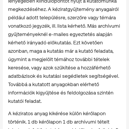
lényegében kiindulópontot nyújt a kutatómunka
megkezdéséhez. A kéziratgyűjtemény anyagairól
például adott településre, szerzőre vagy témára
vonatkozó jegyzék, ill. lista kérhető. Más archívumi
gyűjteményeknél e-mailes egyeztetés alapján
kérhető irányadó előkutatás. Ezt követően
azonban, maga a kutatás már a kutató feladata,
úgymint a megjelölt témához további tételek
keresése, vagy azok szűkítése a hozzáférhető
adatbázisok és kutatási segédletek segítségével.
Továbbá a kutatott anyagokban elérhető
információk kigyűjtése és feldolgozása szintén
kutatói feladat.
A kéziratos anyag kikérése külön kérőlapon
történik. 1 db kérőlapon 1 db archívumi tételt