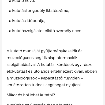
- a kutató neve,
- a kutatási engedély iktatószáma,
- a kutatás időpontja,
- a kutatószolgálatot ellátó személy neve.
A kutató munkáját gyűjteménykezelők és
muzeológusok segítik alapinformációk
szolgáltatásával. A kutatási kérdések egy része
előkutatást és utólagos értelmezést kíván, ebben
a muzeológusok – kapacitástól függően –
korlátozottan tudnak segítséget nyújtani.
Mikor és hol lehet kutatni?
A műtárgygyűjteményben a kutatás