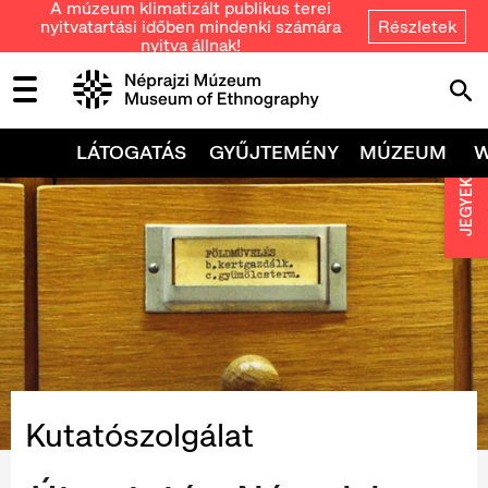
A múzeum klimatizált publikus terei
nyitvatartási időben mindenki számára
Részletek
nyitva állnak!
LÁTOGATÁS
GYŰJTEMÉNY
MÚZEUM
JEGYEK
Kutatószolgálat