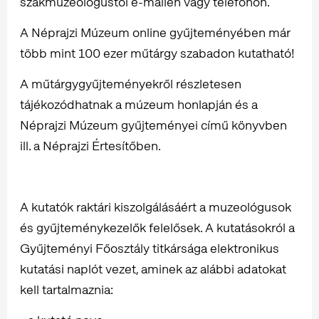
szakmuzeológustól e-mailen vagy telefonon.
A Néprajzi Múzeum online gyűjteményében már
több mint 100 ezer műtárgy szabadon kutatható!
A műtárgygyűjteményekről részletesen
tájékozódhatnak a múzeum honlapján és a
Néprajzi Múzeum gyűjteményei című könyvben
ill. a Néprajzi Értesítőben.
A kutatók raktári kiszolgálásáért a muzeológusok
és gyűjteménykezelők felelősek. A kutatásokról a
Gyűjteményi Főosztály titkársága elektronikus
kutatási naplót vezet, aminek az alábbi adatokat
kell tartalmaznia: