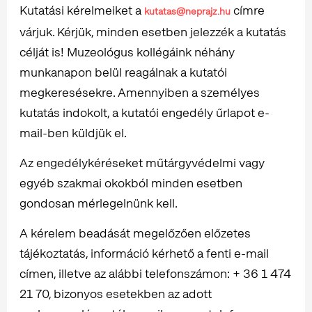
Kutatási kérelmeiket a
címre
kutatas@neprajz.hu
várjuk. Kérjük, minden esetben jelezzék a kutatás
célját is! Muzeológus kollégáink néhány
munkanapon belül reagálnak a kutatói
megkeresésekre. Amennyiben a személyes
kutatás indokolt, a kutatói engedély űrlapot e-
mail-ben küldjük el.
Az engedélykéréseket műtárgyvédelmi vagy
egyéb szakmai okokból minden esetben
gondosan mérlegelnünk kell.
A kérelem beadását megelőzően előzetes
tájékoztatás, információ kérhető a fenti e-mail
címen, illetve az alábbi telefonszámon: + 36 1 474
21 70, bizonyos esetekben az adott