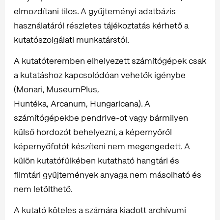
elmozdítani tilos. A gyűjteményi adatbázis
használatáról részletes tájékoztatás kérhető a
kutatószolgálati munkatárstól.
A kutatóteremben elhelyezett számítógépek csak
a kutatáshoz kapcsolódóan vehetők igénybe
(Monari, MuseumPlus,
Huntéka, Arcanum, Hungaricana). A
számítógépekbe pendrive-ot vagy bármilyen
külső hordozót behelyezni, a képernyőről
képernyőfotót készíteni nem megengedett. A
külön kutatófülkében kutatható hangtári és
filmtári gyűjtemények anyaga nem másolható és
nem letölthető.
A kutató köteles a számára kiadott archívumi