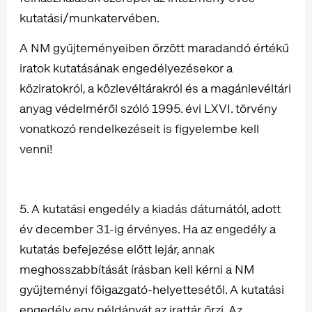
kutatási/munkatervében.
A NM gyűjteményeiben őrzött maradandó értékű
iratok kutatásának engedélyezésekor a
köziratokról, a közlevéltárakról és a magánlevéltári
anyag védelméről szóló 1995. évi LXVI. törvény
vonatkozó rendelkezéseit is figyelembe kell
venni!
5. A kutatási engedély a kiadás dátumától, adott
év december 31-ig érvényes. Ha az engedély a
kutatás befejezése előtt lejár, annak
meghosszabbítását írásban kell kérni a NM
gyűjteményi főigazgató-helyettesétől. A kutatási
engedély egy példányát az irattár őrzi. Az