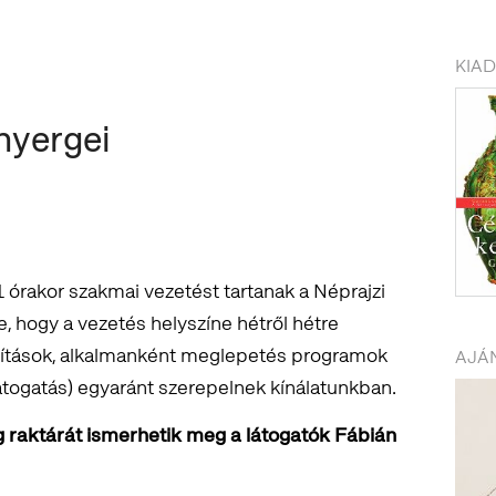
KIA
nyergei
rakor szakmai vezetést tartanak a Néprajzi
hogy a vezetés helyszíne hétről hétre
iállítások, alkalmanként meglepetés programok
AJÁN
látogatás) egyaránt szerepelnek kínálatunkban.
raktárát ismerhetik meg a látogatók Fábián