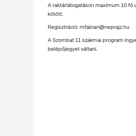
A raktárlátogatáson maximum 10 fő ve
kötött.
Regisztráció: mfabian@neprajz.hu
A Szombat 11 szakmai program ingy
belépőjegyet váltani.