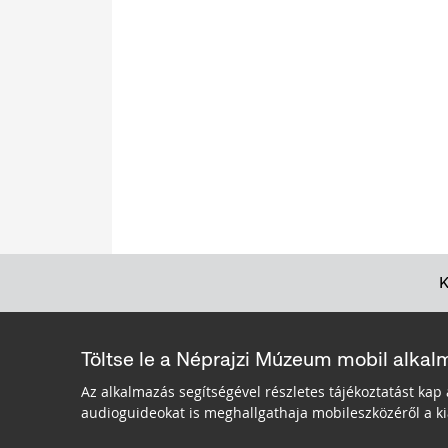
Töltse le a Néprajzi Múzeum mobil alkal
Az alkalmazás segítségével részletes tájékoztatást kap 
audioguideokat is meghallgathaja mobileszközéről a kiá