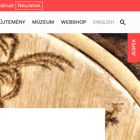
állnak!
Részletek
ŰJTEMÉNY
MÚZEUM
WEBSHOP
ENGLISH
JEGYEK