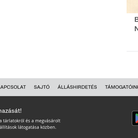
B
KAPCSOLAT
SAJTÓ
ÁLLÁSHIRDETÉS
TÁMOGATÓIN
mazását!
a tárlatokról és a megvásárolt
llítások látogatása közben.