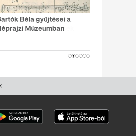
artók Béla gyűjtései a
Néprajzi Múzeumban
K