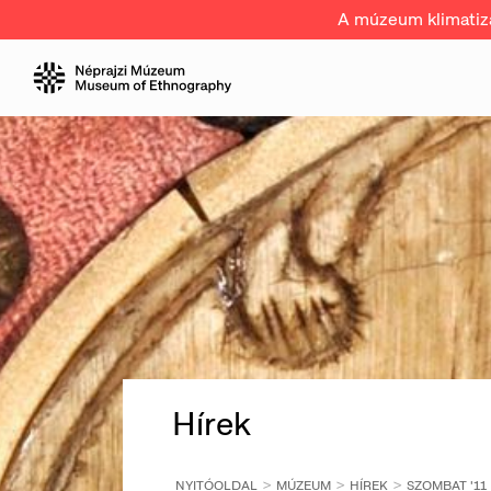
A múzeum klimatizál
Hírek
NYITÓOLDAL
MÚZEUM
HÍREK
SZOMBAT '11