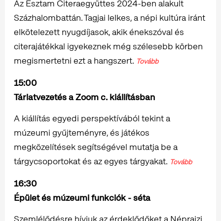
Az Esztam Citeraegyüttes 2024-ben alakult
Százhalombattán. Tagjai lelkes, a népi kultúra iránt
elkötelezett nyugdíjasok, akik énekszóval és
citerajátékkal igyekeznek még szélesebb körben
megismertetni ezt a hangszert.
Tovább
15:00
Tárlatvezetés a Zoom c. kiállításban
A kiállítás egyedi perspektívából tekint a
múzeumi gyűjteményre, és játékos
megközelítések segítségével mutatja be a
tárgycsoportokat és az egyes tárgyakat.
Tovább
16:30
Épület és múzeumi funkciók - séta
Szemlélődésre hívjuk az érdeklődőket a Néprajzi