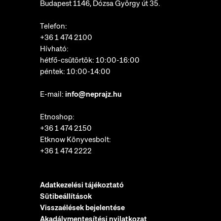
Budapest 1146, Dózsa György út 35.
Telefon:
+36 1 474 2100
Hívható:
hétfő-csütörtök: 10:00-16:00
péntek: 10:00-14:00
E-mail:
info@neprajz.hu
Etnoshop:
+36 1 474 2150
Etknow Könyvesbolt:
+36 1 474 2222
Adatkezelési tájékoztató
Sütibeállítások
Visszaélések bejelentése
Akadálymentesítési nyilatkozat