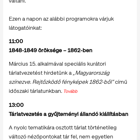
váltani.
Ezen a napon az alábbi programokra várjuk
látogatóinkat:
11:00
1848-1849 öröksége – 1862-ben
Március 15. alkalmával speciális kurátori
tárlatvezetést hirdetünk a
„Magyarország
színezve. Rejtőzködő fényképek 1862-ből”
című
időszaki tárlatunkban.
Tovább
13:00
Tárlatvezetés a gyűjteményi állandó kiállításban
A nyolc tematikára osztott tárlat történetileg
változó nézőpontokat tár fel, nem egyetlen