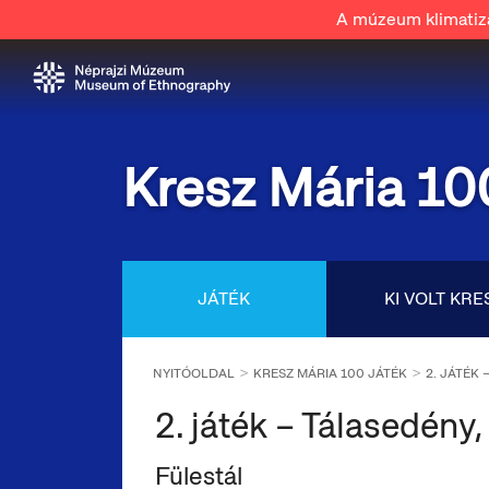
A múzeum klimatizál
Kresz Mária 10
JÁTÉK
KI VOLT KRE
NYITÓOLDAL
KRESZ MÁRIA 100 JÁTÉK
2. JÁTÉK 
2. játék – Tálasedény, 
Fülestál