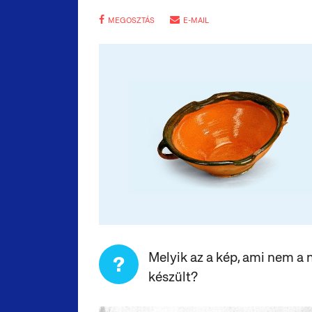
MEGOSZTÁS
E-MAIL
Melyik az a kép, ami nem a n
?
készült?