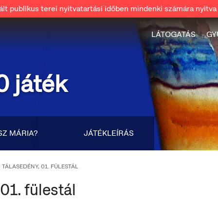
t publikus terei nyitvatartási időben mindenki számára nyitva 
LÁTOGATÁS
GY
0 játék
SZ MÁRIA?
JÁTÉKLEÍRÁS
– TÁLASEDÉNY, 01. FÜLESTÁL
01. fülestál