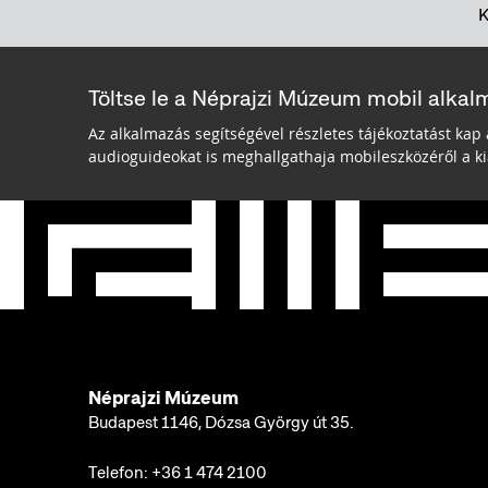
Töltse le a Néprajzi Múzeum mobil alkal
Az alkalmazás segítségével részletes tájékoztatást kap 
audioguideokat is meghallgathaja mobileszközéről a kiá
Néprajzi Múzeum
Budapest 1146, Dózsa György út 35.
Telefon:
+36 1 474 2100