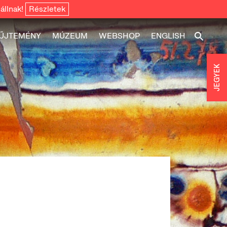
állnak!
Részletek
ŰJTEMÉNY
MÚZEUM
WEBSHOP
ENGLISH
JEGYEK