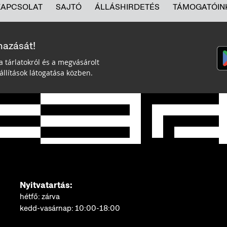
KAPCSOLAT
SAJTÓ
ÁLLÁSHIRDETÉS
TÁMOGATÓIN
mazását!
a tárlatokról és a megvásárolt
llítások látogatása közben.
Nyitvatartás:
hétfő: zárva
kedd-vasárnap: 10:00-18:00