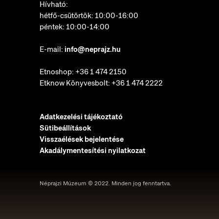
Hívható:
hétfő-csütörtök: 10:00-16:00
péntek: 10:00-14:00
E-mail:
info@neprajz.hu
Etnoshop:
+36 1 474 2150
Etknow Könyvesbolt:
+36 1 474 2222
Adatkezelési tájékoztató
Sütibeállítások
Visszaélések bejelentése
Akadálymentesítési nyilatkozat
Néprajzi Múzeum © 2022. Minden jog fenntartva.