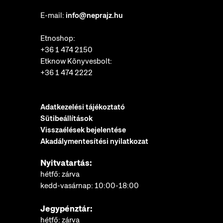
E-mail:
info@neprajz.hu
Etnoshop:
+36 1 474 2150
Etknow Könyvesbolt:
+36 1 474 2222
Adatkezelési tájékoztató
Sütibeállítások
Visszaélések bejelentése
Akadálymentesítési nyilatkozat
Nyitvatartás:
hétfő: zárva
kedd-vasárnap: 10:00-18:00
Jegypénztár:
hétfő: zárva