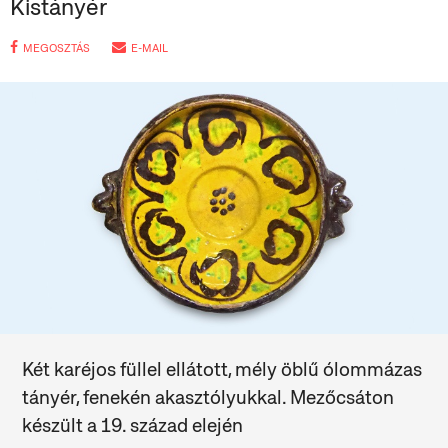
Kistányér
MEGOSZTÁS
E-MAIL
Két karéjos füllel ellátott, mély öblű ólommázas
tányér, fenekén akasztólyukkal. Mezőcsáton
készült a 19. század elején