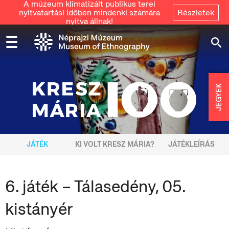
A múzeum klimatizált publikus terei
nyitvatartási időben mindenki számára
Részletek
nyitva állnak!
JEGYEK
JÁTÉK
KI VOLT KRESZ MÁRIA?
JÁTÉKLEÍRÁS
6. játék – Tálasedény, 05.
kistányér