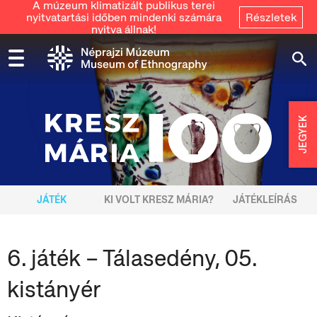
A múzeum klimatizált publikus terei
nyitvatartási időben mindenki számára
Részletek
nyitva állnak!
JEGYEK
JÁTÉK
KI VOLT KRESZ MÁRIA?
JÁTÉKLEÍRÁS
6. játék – Tálasedény, 05.
kistányér