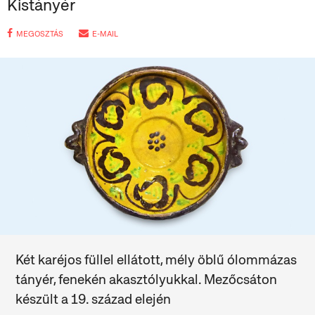
Kistányér
MEGOSZTÁS
E-MAIL
Két karéjos füllel ellátott, mély öblű ólommázas
tányér, fenekén akasztólyukkal. Mezőcsáton
készült a 19. század elején