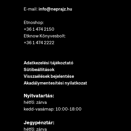
E-mail:
info@neprajz.hu
Etnoshop:
+36 1 474 2150
Etknow Könyvesbolt:
+36 1 474 2222
Adatkezelési tájékoztató
Sütibeállítások
Visszaélések bejelentése
Akadálymentesítési nyilatkozat
Nyitvatartás:
hétfő: zárva
kedd-vasárnap: 10:00-18:00
Jegypénztár:
hétfő: zárva