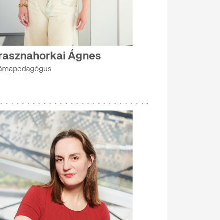
rasznahorkai Ágnes
ámapedagógus