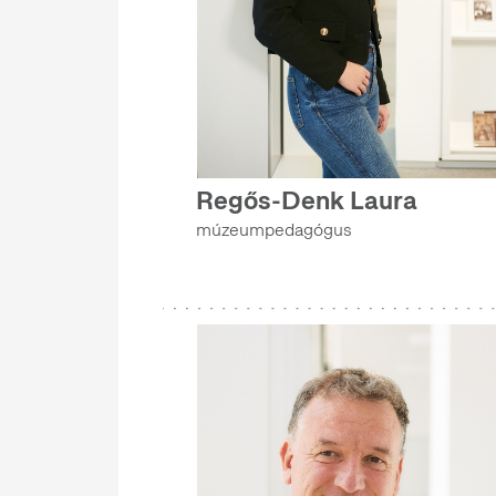
MADOK-PROGRAM
NEMZETKÖZI KAPCSOLATOK
RENDEZVÉNYSZERVEZÉSI OSZTÁLY
INFORMATIKAI OSZTÁLY
Regős-Denk Laura
BIZTONSÁGI FŐOSZTÁLY
múzeumpedagógus
MADOK-PROGRAM
RENDEZVÉNYSZERVEZÉSI OSZTÁLY