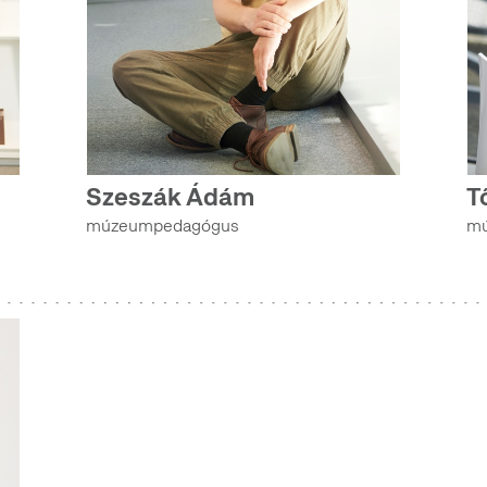
Szeszák Ádám
T
múzeumpedagógus
mú