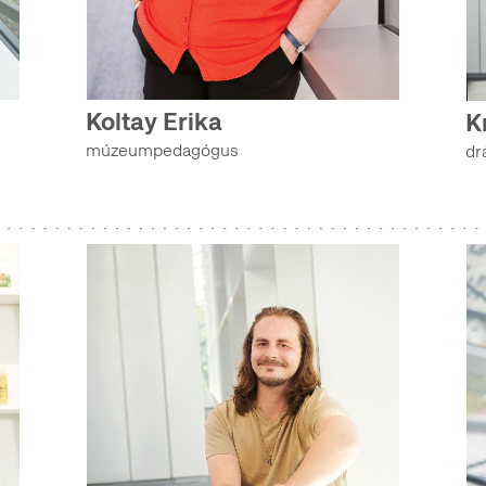
MOZGÓKÉPTÁR (ETNOLÓGIAI ARCHÍVUM)
Koltay Erika
K
HANGTÁR (ETNOLÓGIAI ARCHÍVUM)
múzeumpedagógus
dr