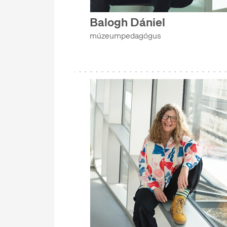
GYŰJTEMÉNYI FŐOSZTÁLY
Balogh Dániel
KOMMUNIKÁCIÓS FŐOSZTÁLY
múzeumpedagógus
ETNOLÓGIAI ARCHÍVUM
KÖNYVTÁR
MŰTÁRGYVÉDELMI ÉS RESTAURÁTOR FŐOSZTÁLY
GAZDASÁGI ÉS SZÁMVITELI FŐOSZTÁLY
NYILVÁNTARTÁSI ÉS DIGITALIZÁLÁSI FŐOSZTÁLY
ÜZEMELTETÉSI ÉS BESZERZÉSI FŐOSZTÁLY
KOMMUNIKÁCIÓS FŐOSZTÁLY
ISMERETKÖZVETÍTÉSI FŐOSZTÁLY
KÖNYVTÁR
SZERKESZTŐSÉG
GAZDASÁGI ÉS SZÁMVITELI FŐOSZTÁLY