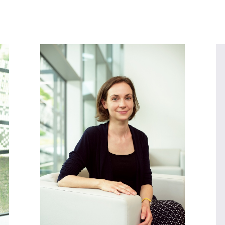
SSZES GYŰJTEMÉNY
REGIONÁLIS (NEMZETKÖZI) GYŰJTEMÉNYEK (GYŰJTEMÉNYI FŐOSZTÁLY)
HÁZTARTÁSGYŰJTEMÉNY (GYŰJTEMÉNYI FŐOSZTÁLY)
ÖSSZES GYŰJTEMÉNY
RÍTUSGYŰJTEMÉNY (GYŰJTEMÉNYI FŐOSZTÁLY)
ÖSSZES GYŰJTEMÉNY
GYŰJTEMÉNYKEZELŐK (GYŰJTEMÉNYI FŐOSZTÁLY)
REGIONÁLIS (NEMZETKÖZI) GYŰJTEMÉNYEK (GYŰJTEMÉNYI FŐOSZTÁLY)
GAZDÁLKODÁSGYŰJTEMÉNY (GYŰJTEMÉNYI FŐOSZTÁLY)
HÁZTARTÁSGYŰJTEMÉNY (GYŰJTEMÉNYI FŐOSZTÁLY)
TECHNOLÓGIA GYŰJTEMÉNY (GYŰJTEMÉNYI FŐOSZTÁLY)