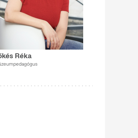
őkés Réka
zeumpedagógus