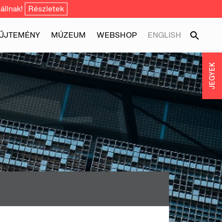
állnak!
Részletek
ŰJTEMÉNY
MÚZEUM
WEBSHOP
ENGLISH
JEGYEK