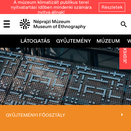
A múzeum klimatizált publikus terei
nyitvatartási időben mindenki számára
Részletek
nyitva állnak!
LÁTOGATÁS
GYŰJTEMÉNY
MÚZEUM
JEGYEK
GYŰJTEMÉNYI FŐOSZTÁLY
GYŰJTEMÉNYI FŐOSZTÁLY