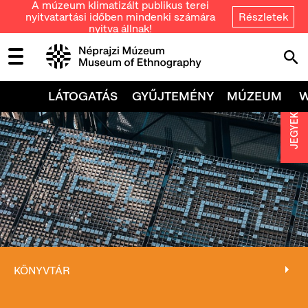
A múzeum klimatizált publikus terei
nyitvatartási időben mindenki számára
Részletek
nyitva állnak!
LÁTOGATÁS
GYŰJTEMÉNY
MÚZEUM
JEGYEK
KÖNYVTÁR
KÖNYVTÁR