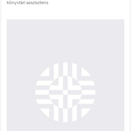
könyvtári asszisztens