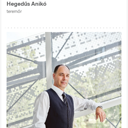
Hegedűs Anikó
teremőr