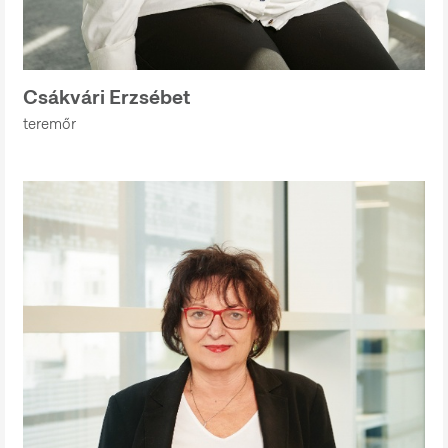
Csákvári Erzsébet
teremőr