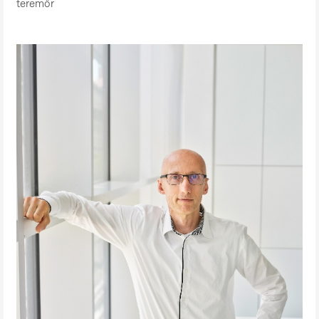
teremőr