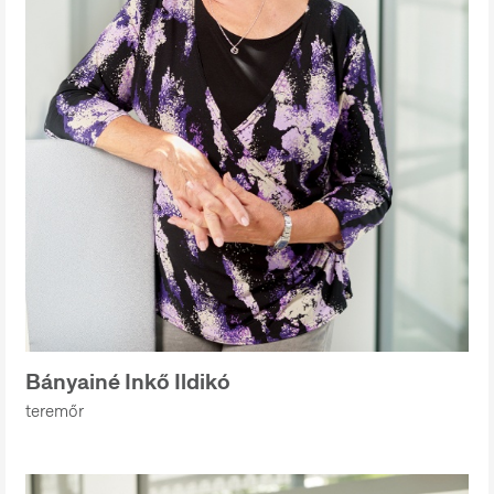
Bányainé Inkő Ildikó
teremőr