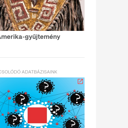
Amerika-gyűjtemény
CSOLÓDÓ ADATBÁZISAINK