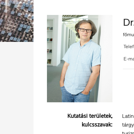
Dr
főmu
Telef
E-ma
Kutatási területek,
Latin
kulcsszavak:
tárgy
turiz