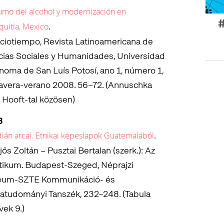
mo del alcohol y modernización en
#
.
quitla, Mexico
ciotiempo, Revista Latinoamericana de
cias Sociales y Humanidades, Universidad
noma de San Luís Potosí, ano 1, número 1,
avera-verano 2008. 56–72. (Annuschka
 Hooft-tal közösen)
8
.
dián arcai. Etnikai képeslapok Guatemalából
jős Zoltán – Pusztai Bertalan (szerk.): Az
tikum. Budapest-Szeged, Néprajzi
um-SZTE Kommunikáció- és
atudományi Tanszék, 232–248. (Tabula
vek 9.)