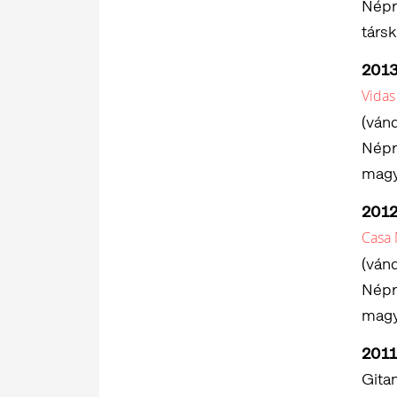
Népr
társk
201
Vidas
(vánd
Népr
magy
201
Casa
(vánd
Népr
magy
2011
Gita