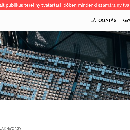
t publikus terei nyitvatartási időben mindenki számára nyitva 
LÁTOGATÁS
GY
JAK GYÖRGY