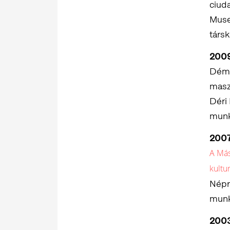
ciud
Muse
társk
200
Démon
masz
Déri
munk
200
A Más
kultu
Népr
munk
200