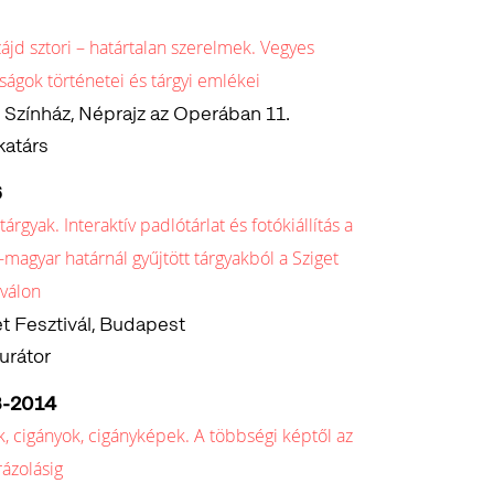
szájd sztori – határtalan szerelmek. Vegyes
ságok történetei és tárgyi emlékei
 Színház, Néprajz az Operában 11.
atárs
6
 tárgyak. Interaktív padlótárlat és fotókiállítás a
-magyar határnál gyűjtött tárgyakból a Sziget
iválon
t Fesztivál, Budapest
urátor
3-2014
, cigányok, cigányképek. A többségi képtől az
ázolásig