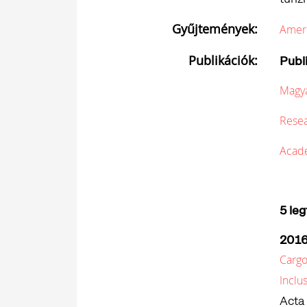
Gyűjtemények:
Amer
Publikációk:
Publ
Magy
Resea
Acad
5 le
201
Cargo
Inclu
Acta