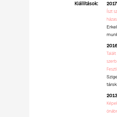
Kiállítások:
2017
Íszt 
házas
Erkel
munk
201
Talált
szerb
Feszt
Szige
társk
201
Képek
önábr