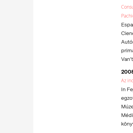
Consu
Pachi
Espa
Cien
Autó
prim
Van’t
200
Az in
In Fe
egzo
Múze
Médi
köny