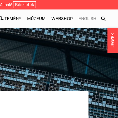
állnak!
Részletek
ŰJTEMÉNY
MÚZEUM
WEBSHOP
ENGLISH
JEGYEK