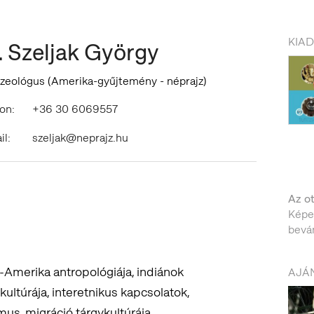
KIA
. Szeljak György
zeológus (Amerika-gyűjtemény - néprajz)
on:
+36 30 6069557
il:
szeljak@neprajz.hu
Az ot
Képe
beván
-Amerika antropológiája, indiánok
AJÁN
kultúrája, interetnikus kapcsolatok,
mus, migráció tárgykultúrája