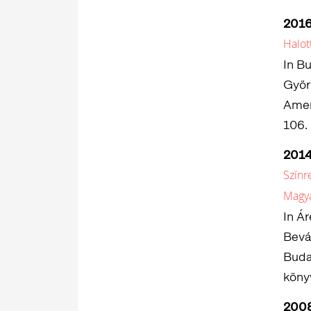
201
Halot
In B
Györg
Amer
106.
201
Színr
Magy
In Ár
Bevá
Buda
könyv
200