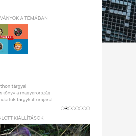
DVÁNYOK A TÉMÁBAN
thon tárgyai
skönyv a magyarországi
dorlók tárgykultúrájáról
LOTT KIÁLLÍTÁSOK