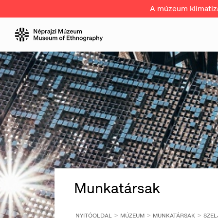
A múzeum klimatizál
Munkatársak
NYITÓOLDAL
MÚZEUM
MUNKATÁRSAK
SZEL