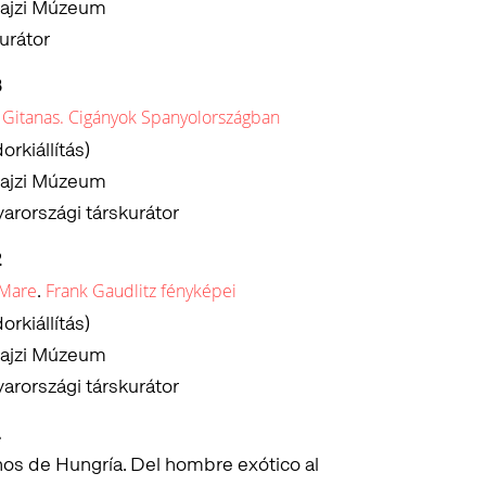
ajzi Múzeum
urátor
3
 Gitanas. Cigányok Spanyolországban
orkiállítás)
ajzi Múzeum
arországi társkurátor
2
.
 Mare
Frank Gaudlitz fényképei
orkiállítás)
ajzi Múzeum
arországi társkurátor
nos de Hungría. Del hombre exótico al