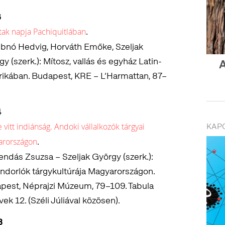
6
.
tak napja Pachiquitlában
ubnó Hedvig, Horváth Emőke, Szeljak
y (szerk.): Mítosz, vallás és egyház Latin-
ikában. Budapest, KRE – L’Harmattan, 87–
4
KAP
e vitt indiánság. Andoki vállalkozók tárgyai
.
arországon
endás Zsuzsa – Szeljak György (szerk.):
ndorlók tárgykultúrája Magyarországon.
pest, Néprajzi Múzeum, 79–109. Tabula
ek 12. (Széli Júliával közösen).
8