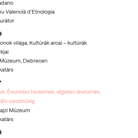
adano
u Valencià d'Etnologia
urátor
9
ok világa. Kultúrák arcai – kultúrák
kjai
 Múzeum, Debrecen
atárs
7
ik. Évezredes hiedelmek, végzetes téveszmék,
rális sokszínűség
ajzi Múzeum
atárs
3