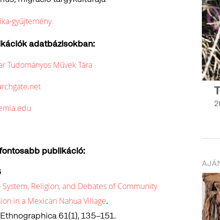
ika-gyűjtemény
ikációk adatbázisokban:
ar Tudományos Művek Tára
rchgate.net
T
2
emia.edu
gfontosabb publikáció:
AJÁ
6
 System, Religion, and Debates of Community
.
sion in a Mexican Nahua Village
 Ethnographica 61(1), 135–151.