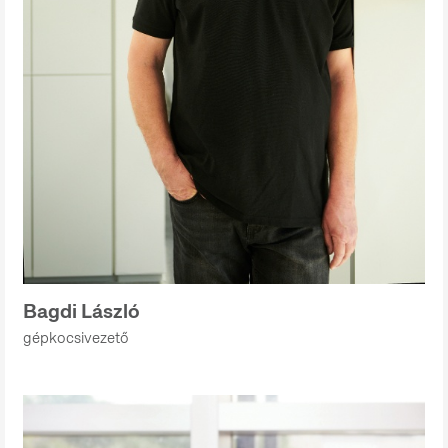
Bagdi László
gépkocsivezető