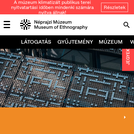
A múzeum klimatizált publikus terei
nyitvatartási időben mindenki számára
Részletek
nyitva állnak!
LÁTOGATÁS
GYŰJTEMÉNY
MÚZEUM
JEGYEK