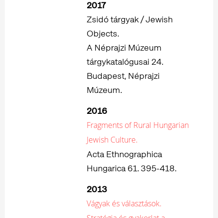
2017
Zsidó tárgyak / Jewish
Objects.
A Néprajzi Múzeum
tárgykatalógusai 24.
Budapest, Néprajzi
Múzeum.
2016
Fragments of Rural Hungarian
Jewish Culture.
Acta Ethnographica
Hungarica 61. 395-418.
2013
Vágyak és választások.
Stratégia és gyakorlat a