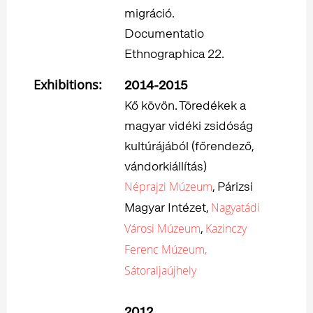
migráció.
Documentatio
Ethnographica 22.
Exhibitions:
2014-2015
Kő kövön. Töredékek a
magyar vidéki zsidóság
kultúrájából (főrendező,
vándorkiállítás)
, Párizsi
Néprajzi Múzeum
Magyar Intézet,
Nagyatádi
,
Városi Múzeum
Kazinczy
Ferenc Múzeum,
Sátoraljaújhely
2012