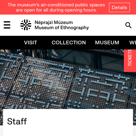
The museum's air-conditioned public spaces
Details
are open for all during opening hours.
VISIT
COLLECTION
MUSEUM
W
TICKETS
Staff