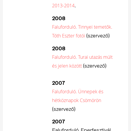
.
2013-2014
2008
Faluforduló. Tinnyei temetők.
(szervező)
Tóth Eszter fotói
2008
Faluforduló. Turai utazás múlt
(szervező)
és jelen között
2007
Faluforduló. Ünnepek és
hétköznapok Csömörön
(szervező)
2007
Faluforduló. Eperfesztivál