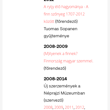
A ryijy élő hagyománya - A
finn szőnyeg 1707-2012
(főrendező)
között
Tuomas Sopanen
gyűjteménye
2008-2009
(M)ilyenek a finnek?
Finnország magyar szemmel.
(főrendező)
2008-2014
Új szerzemények a
Néprajzi Múzeumban
(szervező)
,
,
,
,
2008
2009
2011
2012