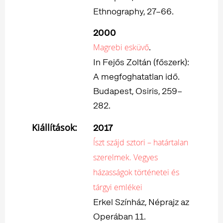
Ethnography, 27–66.
2000
.
Magrebi esküvő
In Fejős Zoltán (főszerk):
A megfoghatatlan idő.
Budapest, Osiris, 259–
282.
Kiállítások:
2017
Íszt szájd sztori – határtalan
szerelmek. Vegyes
házasságok történetei és
tárgyi emlékei
Erkel Színház, Néprajz az
Operában 11.