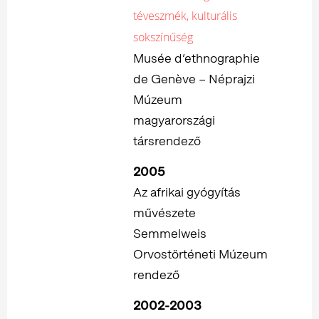
téveszmék, kulturális
sokszínűség
Musée d’ethnographie
de Genève – Néprajzi
Múzeum
magyarországi
társrendező
2005
Az afrikai gyógyítás
művészete
Semmelweis
Orvostörténeti Múzeum
rendező
2002-2003