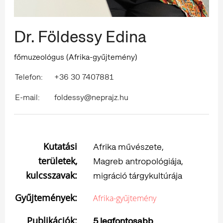
Dr. Földessy Edina
főmuzeológus (Afrika-gyűjtemény)
Telefon:
+36 30 7407881
E-mail:
foldessy@neprajz.hu
Kutatási
Afrika művészete,
területek,
Magreb antropológiája,
kulcsszavak:
migráció tárgykultúrája
Gyűjtemények:
Afrika-gyűjtemény
Publikációk:
5 legfontosabb