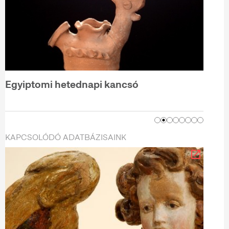
Egyiptomi hetednapi kancsó
KAPCSOLÓDÓ ADATBÁZISAINK