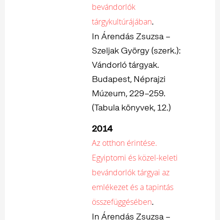
bevándorlók
.
tárgykultúrájában
In Árendás Zsuzsa –
Szeljak György (szerk.):
Vándorló tárgyak.
Budapest, Néprajzi
Múzeum, 229–259.
(Tabula könyvek, 12.)
2014
Az otthon érintése.
Egyiptomi és közel-keleti
bevándorlók tárgyai az
emlékezet és a tapintás
.
összefüggésében
In Árendás Zsuzsa –